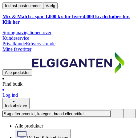
Indtast postnummer
Vælg
Mix & Match - spar 1.000 kr. for hver 4.000 kr. du køber for.
Klik
her
Spring navigationen over
Kundeservice
Privatkunde
Erhvervskunde
Mine favoritter
Alle produkter
Find butik
Log ind
Indkøbskurv
Alle produkter
TV, Lyd & Smart Home