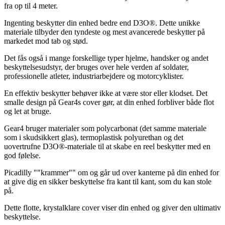
fra op til 4 meter.
Ingenting beskytter din enhed bedre end D3O®. Dette unikke
materiale tilbyder den tyndeste og mest avancerede beskytter på
markedet mod tab og stød.
Det fås også i mange forskellige typer hjelme, handsker og andet
beskyttelsesudstyr, der bruges over hele verden af soldater,
professionelle atleter, industriarbejdere og motorcyklister.
En effektiv beskytter behøver ikke at være stor eller klodset. Det
smalle design på Gear4s cover gør, at din enhed forbliver både flot
og let at bruge.
Gear4 bruger materialer som polycarbonat (det samme materiale
som i skudsikkert glas), termoplastisk polyurethan og det
uovertrufne D3O®-materiale til at skabe en reel beskytter med en
god følelse.
Picadilly ""krammer"" om og går ud over kanterne på din enhed for
at give dig en sikker beskyttelse fra kant til kant, som du kan stole
på.
Dette flotte, krystalklare cover viser din enhed og giver den ultimativ
beskyttelse.