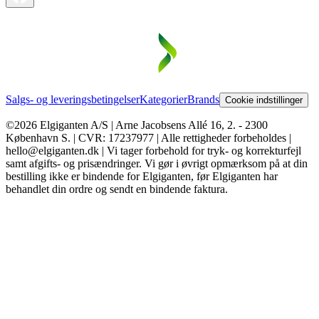
Salgs- og leveringsbetingelser
Kategorier
Brands
Cookie indstillinger
©2026 Elgiganten A/S | Arne Jacobsens Allé 16, 2. - 2300
København S. | CVR: 17237977 | Alle rettigheder forbeholdes |
hello@elgiganten.dk | Vi tager forbehold for tryk- og korrekturfejl
samt afgifts- og prisændringer. Vi gør i øvrigt opmærksom på at din
bestilling ikke er bindende for Elgiganten, før Elgiganten har
behandlet din ordre og sendt en bindende faktura.