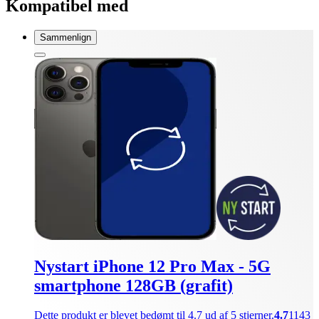
Kompatibel med
Sammenlign
Nystart iPhone 12 Pro Max - 5G
smartphone 128GB (grafit)
Dette produkt er blevet bedømt til 4.7 ud af 5 stjerner.
4.7
1143