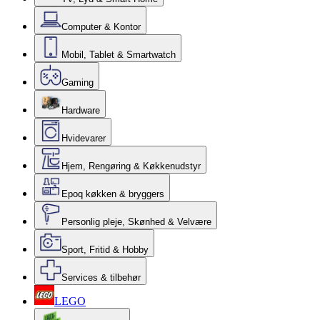
Computer & Kontor
Mobil, Tablet & Smartwatch
Gaming
Hardware
Hvidevarer
Hjem, Rengøring & Køkkenudstyr
Epoq køkken & bryggers
Personlig pleje, Skønhed & Velvære
Sport, Fritid & Hobby
Services & tilbehør
LEGO