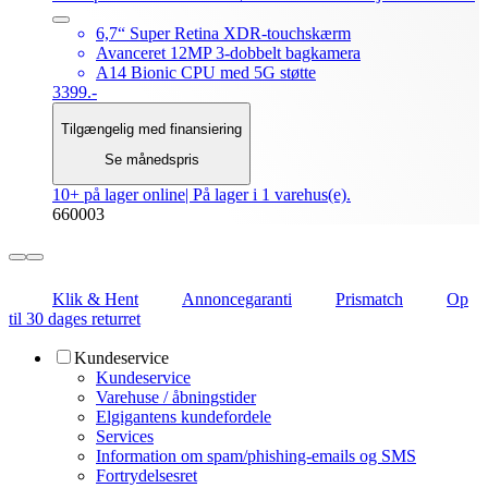
6,7“ Super Retina XDR-touchskærm
Avanceret 12MP 3-dobbelt bagkamera
A14 Bionic CPU med 5G støtte
3399.-
Tilgængelig med finansiering
Se månedspris
10+ på lager online
| På lager i 1 varehus(e).
660003
Klik & Hent
Annoncegaranti
Prismatch
Op
til 30 dages returret
Kundeservice
Kundeservice
Varehuse / åbningstider
Elgigantens kundefordele
Services
Information om spam/phishing-emails og SMS
Fortrydelsesret