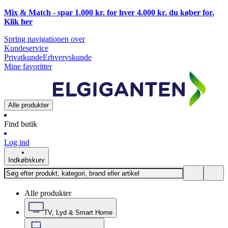
Mix & Match - spar 1.000 kr. for hver 4.000 kr. du køber for.
Klik
her
Spring navigationen over
Kundeservice
Privatkunde
Erhvervskunde
Mine favoritter
Alle produkter
Find butik
Log ind
Indkøbskurv
Alle produkter
TV, Lyd & Smart Home