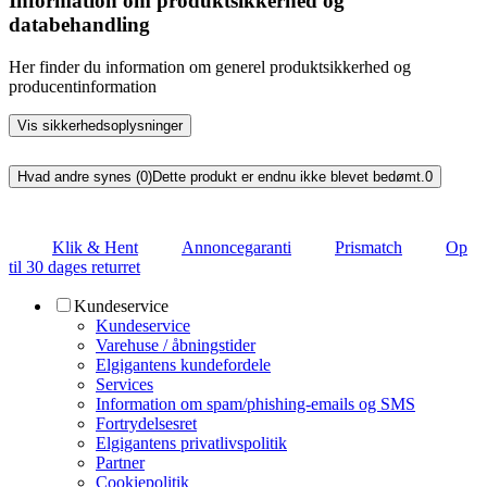
Information om produktsikkerhed og
databehandling
Her finder du information om generel produktsikkerhed og
producentinformation
Vis sikkerhedsoplysninger
Hvad andre synes (0)
Dette produkt er endnu ikke blevet bedømt.
0
Klik & Hent
Annoncegaranti
Prismatch
Op
til 30 dages returret
Kundeservice
Kundeservice
Varehuse / åbningstider
Elgigantens kundefordele
Services
Information om spam/phishing-emails og SMS
Fortrydelsesret
Elgigantens privatlivspolitik
Partner
Cookiepolitik