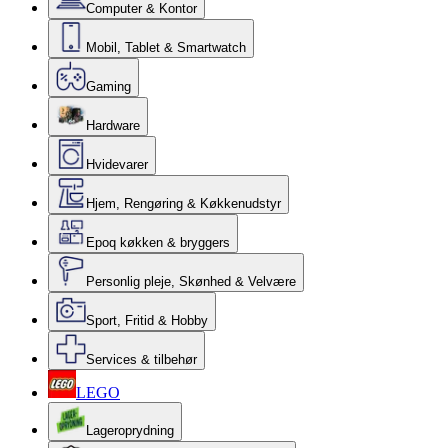
Computer & Kontor
Mobil, Tablet & Smartwatch
Gaming
Hardware
Hvidevarer
Hjem, Rengøring & Køkkenudstyr
Epoq køkken & bryggers
Personlig pleje, Skønhed & Velvære
Sport, Fritid & Hobby
Services & tilbehør
LEGO
Lageroprydning