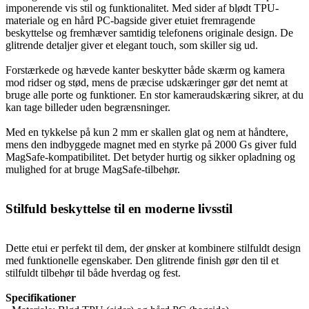
imponerende vis stil og funktionalitet. Med sider af blødt TPU-
materiale og en hård PC-bagside giver etuiet fremragende
beskyttelse og fremhæver samtidig telefonens originale design. De
glitrende detaljer giver et elegant touch, som skiller sig ud.
Forstærkede og hævede kanter beskytter både skærm og kamera
mod ridser og stød, mens de præcise udskæringer gør det nemt at
bruge alle porte og funktioner. En stor kameraudskæring sikrer, at du
kan tage billeder uden begrænsninger.
Med en tykkelse på kun 2 mm er skallen glat og nem at håndtere,
mens den indbyggede magnet med en styrke på 2000 Gs giver fuld
MagSafe-kompatibilitet. Det betyder hurtig og sikker opladning og
mulighed for at bruge MagSafe-tilbehør.
Stilfuld beskyttelse til en moderne livsstil
Dette etui er perfekt til dem, der ønsker at kombinere stilfuldt design
med funktionelle egenskaber. Den glitrende finish gør den til et
stilfuldt tilbehør til både hverdag og fest.
Specifikationer