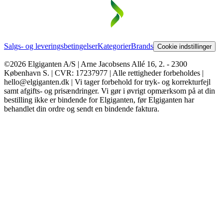
Salgs- og leveringsbetingelser
Kategorier
Brands
Cookie indstillinger
©2026 Elgiganten A/S | Arne Jacobsens Allé 16, 2. - 2300
København S. | CVR: 17237977 | Alle rettigheder forbeholdes |
hello@elgiganten.dk | Vi tager forbehold for tryk- og korrekturfejl
samt afgifts- og prisændringer. Vi gør i øvrigt opmærksom på at din
bestilling ikke er bindende for Elgiganten, før Elgiganten har
behandlet din ordre og sendt en bindende faktura.