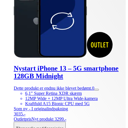
Nystart iPhone 13 – 5G smartphone
128GB Midnight
Dette produkt er endnu ikke blevet bedømt.
0
6,1" Super Retina XDR skærm
12MP Wide + 12MP Ultra Wide-kamera
Kraftfuld A15 Bionic CPU med 5G
Som ny - I originalindpakning
3035.-
Outletpris
Nyt produkt 3299.-