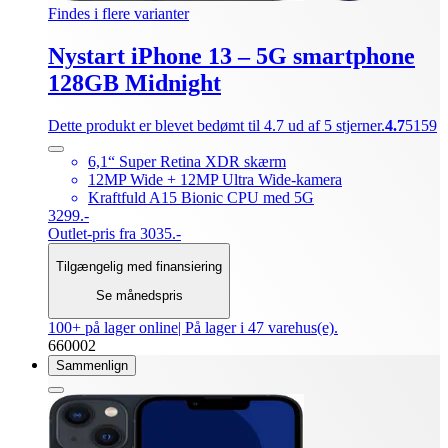
Findes i flere varianter
Nystart iPhone 13 – 5G smartphone
128GB Midnight
Dette produkt er blevet bedømt til 4.7 ud af 5 stjerner.
4.7
5159
6,1“ Super Retina XDR skærm
12MP Wide + 12MP Ultra Wide-kamera
Kraftfuld A15 Bionic CPU med 5G
3299.-
Outlet-pris fra 3035.-
Tilgængelig med finansiering
Se månedspris
100+ på lager online
| På lager i 47 varehus(e).
660002
Sammenlign