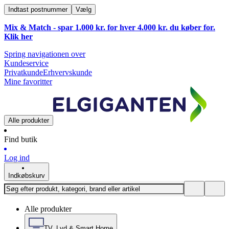
Indtast postnummer
Vælg
Mix & Match - spar 1.000 kr. for hver 4.000 kr. du køber for.
Klik
her
Spring navigationen over
Kundeservice
Privatkunde
Erhvervskunde
Mine favoritter
Alle produkter
Find butik
Log ind
Indkøbskurv
Alle produkter
TV, Lyd & Smart Home