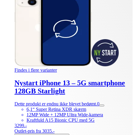
Findes i flere varianter
Nystart iPhone 13 – 5G smartphone
128GB Starlight
Dette produkt er endnu ikke blevet bedømt.
0
6,1“ Super Retina XDR skærm
12MP Wide + 12MP Ultra Wide-kamera
Kraftfuld A15 Bionic CPU med 5G
3299.-
Outlet-pris fra 3035.-