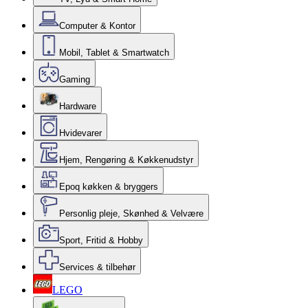
Computer & Kontor
Mobil, Tablet & Smartwatch
Gaming
Hardware
Hvidevarer
Hjem, Rengøring & Køkkenudstyr
Epoq køkken & bryggers
Personlig pleje, Skønhed & Velvære
Sport, Fritid & Hobby
Services & tilbehør
LEGO