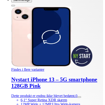
Findes i flere varianter
Nystart iPhone 13 – 5G smartphone
128GB Pink
Dette produkt er endnu ikke blevet bedømt.
0
6,1“ Super Retina XDR skærm
12MP Wide + 12MP Ultra Wide-kamera