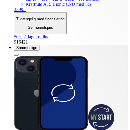
Kraftfuld A15 Bionic CPU med 5G
3299.-
Tilgængelig med finansiering
Se månedspris
50+ på lager online
916421
Sammenlign