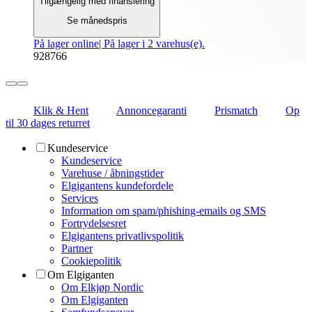
Tilgængelig med finansiering
Se månedspris
På lager online
| På lager i 2 varehus(e).
928766
Klik & Hent
Annoncegaranti
Prismatch
Op
til 30 dages returret
Kundeservice
Kundeservice
Varehuse / åbningstider
Elgigantens kundefordele
Services
Information om spam/phishing-emails og SMS
Fortrydelsesret
Elgigantens privatlivspolitik
Partner
Cookiepolitik
Om Elgiganten
Om Elkjøp Nordic
Om Elgiganten