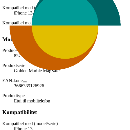
Kompatibel med (model/serie)
iPhone 13
Kompatibel med (mærke)
Apple
Modelbeskrivelse
Producentens varenummer
85731
Produktserie
Golden Marble MagSafe
EAN-kode
3666339126926
Produkttype
Etui til mobiltelefon
Kompatibilitet
Kompatibel med (model/serie)
iPhone 13