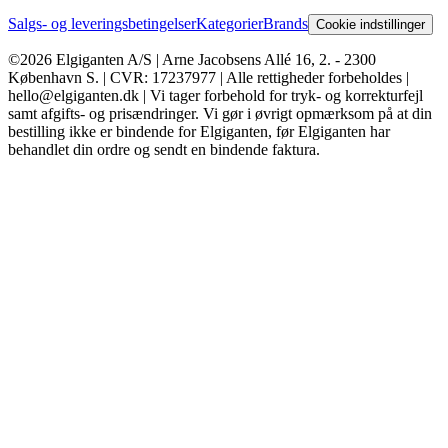
Salgs- og leveringsbetingelser
Kategorier
Brands
Cookie indstillinger
©2026 Elgiganten A/S | Arne Jacobsens Allé 16, 2. - 2300
København S. | CVR: 17237977 | Alle rettigheder forbeholdes |
hello@elgiganten.dk | Vi tager forbehold for tryk- og korrekturfejl
samt afgifts- og prisændringer. Vi gør i øvrigt opmærksom på at din
bestilling ikke er bindende for Elgiganten, før Elgiganten har
behandlet din ordre og sendt en bindende faktura.