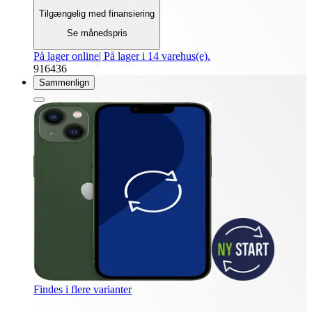
Tilgængelig med finansiering
Se månedspris
På lager online
| På lager i 14 varehus(e).
916436
Sammenlign
Findes i flere varianter