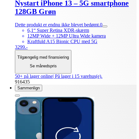
Nystart iPhone 13 – 5G smartphone
128GB Grøn
Dette produkt er endnu ikke blevet bedømt.
0
6,1“ Super Retina XDR-skærm
12MP Wide + 12MP Ultra Wide kamera
Kraftfuld A15 Bionic CPU med 5G
3299.-
Tilgængelig med finansiering
Se månedspris
50+ på lager online
| På lager i 15 varehus(e).
916435
Sammenlign