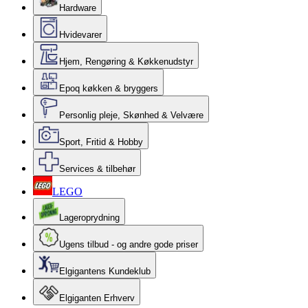
Hardware
Hvidevarer
Hjem, Rengøring & Køkkenudstyr
Epoq køkken & bryggers
Personlig pleje, Skønhed & Velvære
Sport, Fritid & Hobby
Services & tilbehør
LEGO
Lageroprydning
Ugens tilbud - og andre gode priser
Elgigantens Kundeklub
Elgiganten Erhverv