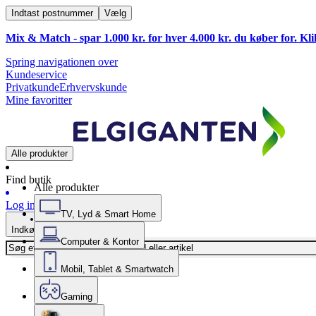
Indtast postnummer
Vælg
Mix & Match - spar 1.000 kr. for hver 4.000 kr. du køber for. Kl
Spring navigationen over
Kundeservice
Privatkunde
Erhvervskunde
Mine favoritter
Alle produkter
Find butik
Alle produkter
Log ind
TV, Lyd & Smart Home
Indkøbskurv
Computer & Kontor
Mobil, Tablet & Smartwatch
Gaming