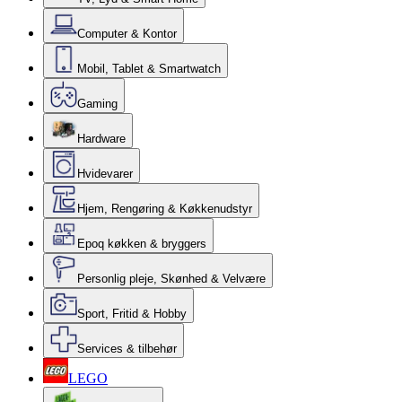
Computer & Kontor
Mobil, Tablet & Smartwatch
Gaming
Hardware
Hvidevarer
Hjem, Rengøring & Køkkenudstyr
Epoq køkken & bryggers
Personlig pleje, Skønhed & Velvære
Sport, Fritid & Hobby
Services & tilbehør
LEGO