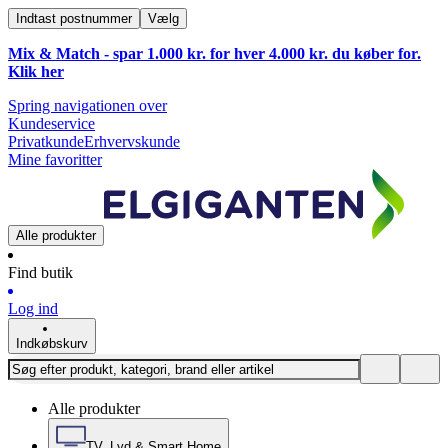
Indtast postnummer
Vælg
Mix & Match - spar 1.000 kr. for hver 4.000 kr. du køber for.
Klik
her
Spring navigationen over
Kundeservice
Privatkunde
Erhvervskunde
Mine favoritter
Alle produkter
Find butik
Log ind
Indkøbskurv
Alle produkter
TV, Lyd & Smart Home