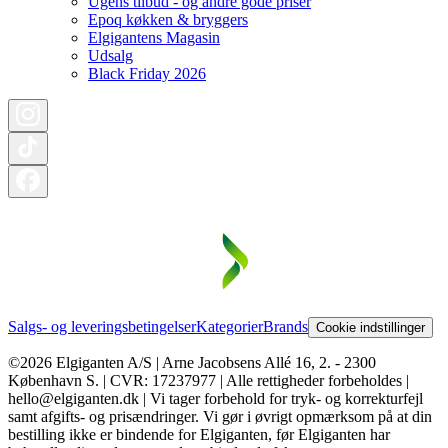
Ugens tilbud - og andre gode priser
Epoq køkken & bryggers
Elgigantens Magasin
Udsalg
Black Friday 2026
Salgs- og leveringsbetingelser
Kategorier
Brands
Cookie indstillinger
©2026 Elgiganten A/S | Arne Jacobsens Allé 16, 2. - 2300
København S. | CVR: 17237977 | Alle rettigheder forbeholdes |
hello@elgiganten.dk | Vi tager forbehold for tryk- og korrekturfejl
samt afgifts- og prisændringer. Vi gør i øvrigt opmærksom på at din
bestilling ikke er bindende for Elgiganten, før Elgiganten har