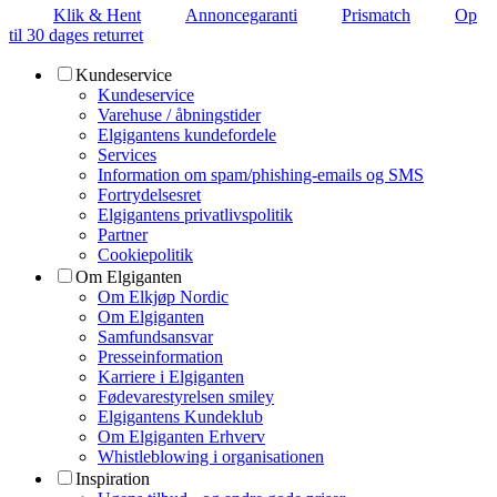
Klik & Hent
Annoncegaranti
Prismatch
Op
til 30 dages returret
Kundeservice
Kundeservice
Varehuse / åbningstider
Elgigantens kundefordele
Services
Information om spam/phishing-emails og SMS
Fortrydelsesret
Elgigantens privatlivspolitik
Partner
Cookiepolitik
Om Elgiganten
Om Elkjøp Nordic
Om Elgiganten
Samfundsansvar
Presseinformation
Karriere i Elgiganten
Fødevarestyrelsen smiley
Elgigantens Kundeklub
Om Elgiganten Erhverv
Whistleblowing i organisationen
Inspiration