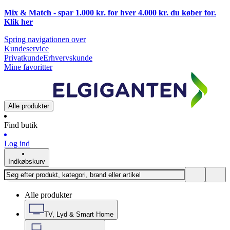
Mix & Match - spar 1.000 kr. for hver 4.000 kr. du køber for.
Klik
her
Spring navigationen over
Kundeservice
Privatkunde
Erhvervskunde
Mine favoritter
Alle produkter
Find butik
Log ind
Indkøbskurv
Alle produkter
TV, Lyd & Smart Home