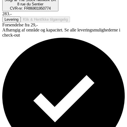
8 rue du Sentier
CVR-nr: FR86901950774
283.-
Levering
Klik & Hent
Ikke tilgængelig
Forsendelse fra 29,-
Afhængig af område og kapacitet. Se alle leveringsmulighederne i
check-out