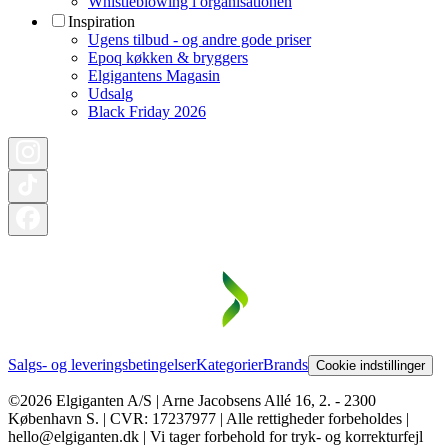
Whistleblowing i organisationen
Inspiration
Ugens tilbud - og andre gode priser
Epoq køkken & bryggers
Elgigantens Magasin
Udsalg
Black Friday 2026
Salgs- og leveringsbetingelser
Kategorier
Brands
Cookie indstillinger
©2026 Elgiganten A/S | Arne Jacobsens Allé 16, 2. - 2300
København S. | CVR: 17237977 | Alle rettigheder forbeholdes |
hello@elgiganten.dk | Vi tager forbehold for tryk- og korrekturfejl