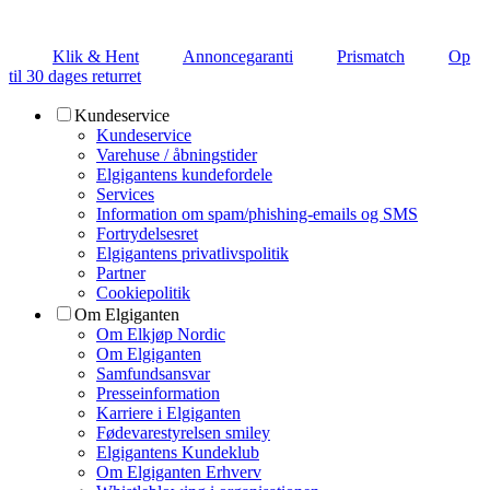
Klik & Hent
Annoncegaranti
Prismatch
Op
til 30 dages returret
Kundeservice
Kundeservice
Varehuse / åbningstider
Elgigantens kundefordele
Services
Information om spam/phishing-emails og SMS
Fortrydelsesret
Elgigantens privatlivspolitik
Partner
Cookiepolitik
Om Elgiganten
Om Elkjøp Nordic
Om Elgiganten
Samfundsansvar
Presseinformation
Karriere i Elgiganten
Fødevarestyrelsen smiley
Elgigantens Kundeklub
Om Elgiganten Erhverv