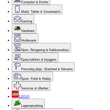
Computer & Kontor
Mobil, Tablet & Smartwatch
Gaming
Hardware
Hvidevarer
Hjem, Rengøring & Køkkenudstyr
Epoq køkken & bryggers
Personlig pleje, Skønhed & Velvære
Sport, Fritid & Hobby
Services & tilbehør
LEGO
Lageroprydning