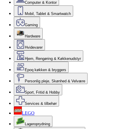
Computer & Kontor
Mobil, Tablet & Smartwatch
Gaming
Hardware
Hvidevarer
Hjem, Rengøring & Køkkenudstyr
Epoq køkken & bryggers
Personlig pleje, Skønhed & Velvære
Sport, Fritid & Hobby
Services & tilbehør
LEGO
Lageroprydning