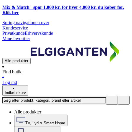
Mix & Match - spar 1.000 kr. for hver 4.000 kr. du køber for.
Klik
her
Spring navigationen over
Kundeservice
Privatkunde
Erhvervskunde
Mine favoritter
Alle produkter
Find butik
Log ind
Indkøbskurv
Alle produkter
TV, Lyd & Smart Home