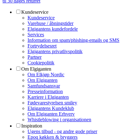
til 30 dages returret
Kundeservice
Kundeservice
Varehuse / åbningstider
Elgigantens kundefordele
Services
Information om spam/phishing-emails og SMS
Fortrydelsesret
Elgigantens privatlivspolitik
Partner
Cookiepolitik
Om Elgiganten
Om Elkjøp Nordic
Om Elgiganten
Samfundsansvar
Presseinformation
Karriere i Elgiganten
Fødevarestyrelsen smiley
Elgigantens Kundeklub
Om Elgiganten Erhverv
Whistleblowing i organisationen
Inspiration
Ugens tilbud - og andre gode priser
Epoq køkken & bryggers