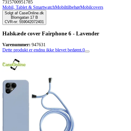
7315700951785
Mobil, Tablet & Smartwatch
Mobiltilbehør
Mobilcovers
Solgt af
CaseOnline.dk
Blomgatan 17 B
CVR-nr: 559042072401
Halskæde cover Fairphone 6 - Lavender
Varenummer:
947631
Dette produkt er endnu ikke blevet bedømt.
0