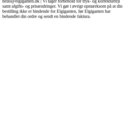
hello@elgiganten.dk | Vi tager forbehold for tryk- og korrekturfejl
samt afgifts- og prisændringer. Vi gør i øvrigt opmærksom på at din
bestilling ikke er bindende for Elgiganten, før Elgiganten har
behandlet din ordre og sendt en bindende faktura.