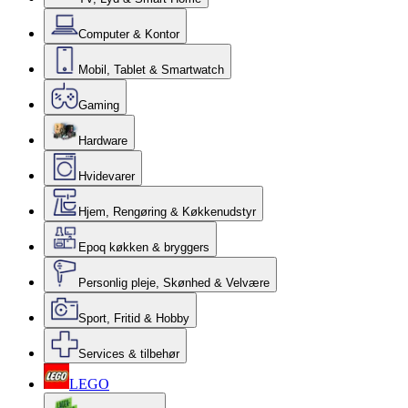
Computer & Kontor
Mobil, Tablet & Smartwatch
Gaming
Hardware
Hvidevarer
Hjem, Rengøring & Køkkenudstyr
Epoq køkken & bryggers
Personlig pleje, Skønhed & Velvære
Sport, Fritid & Hobby
Services & tilbehør
LEGO