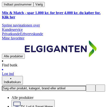
Indtast postnummer
Vælg
Mix & Match - spar 1.000 kr. for hver 4.000 kr. du køber for.
Klik
her
Spring navigationen over
Kundeservice
Privatkunde
Erhvervskunde
Mine favoritter
Alle produkter
Find butik
Log ind
Indkøbskurv
Alle produkter
TV, Lyd & Smart Home