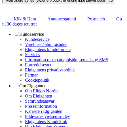
Hvad andre synes (0)
Dette produkt er endnu ikke blevet bedømt.
0
Klik & Hent
Annoncegaranti
Prismatch
Op
til 30 dages returret
Kundeservice
Kundeservice
Varehuse / åbningstider
Elgigantens kundefordele
Services
Information om spam/phishing-emails og SMS
Fortrydelsesret
Elgigantens privatlivspolitik
Partner
Cookiepolitik
Om Elgiganten
Om Elkjøp Nordic
Om Elgiganten
Samfundsansvar
Presseinformation
Karriere i Elgiganten
Fødevarestyrelsen smiley
Elgigantens Kundeklub
Om Elgiganten Erhverv