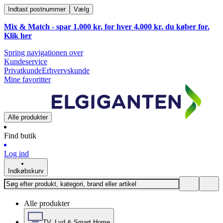
Indtast postnummer
Vælg
Mix & Match - spar 1.000 kr. for hver 4.000 kr. du køber for.
Klik
her
Spring navigationen over
Kundeservice
Privatkunde
Erhvervskunde
Mine favoritter
Alle produkter
Find butik
Log ind
Indkøbskurv
Alle produkter
TV, Lyd & Smart Home