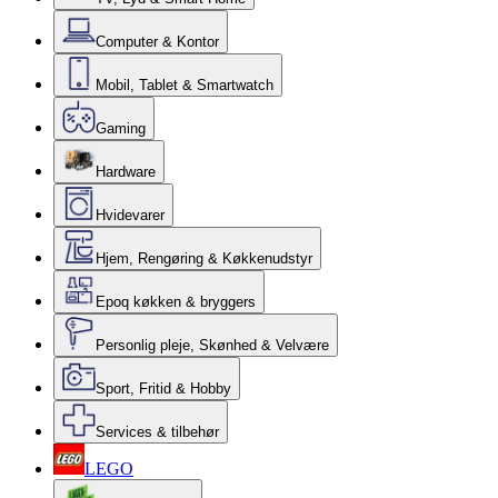
Computer & Kontor
Mobil, Tablet & Smartwatch
Gaming
Hardware
Hvidevarer
Hjem, Rengøring & Køkkenudstyr
Epoq køkken & bryggers
Personlig pleje, Skønhed & Velvære
Sport, Fritid & Hobby
Services & tilbehør
LEGO