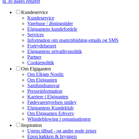
til 30 dages returret
Kundeservice
Kundeservice
Varehuse / åbningstider
Elgigantens kundefordele
Services
Information om spam/phishing-emails og SMS
Fortrydelsesret
Elgigantens privatlivspolitik
Partner
Cookiepolitik
Om Elgiganten
Om Elkjøp Nordic
Om Elgiganten
Samfundsansvar
Presseinformation
Karriere i Elgiganten
Fødevarestyrelsen smiley
Elgigantens Kundeklub
Om Elgiganten Erhverv
Whistleblowing i organisationen
Inspiration
Ugens tilbud - og andre gode priser
Epoq køkken & bryggers