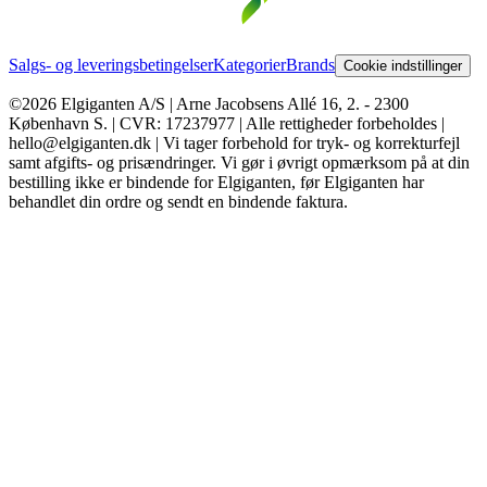
Salgs- og leveringsbetingelser
Kategorier
Brands
Cookie indstillinger
©2026 Elgiganten A/S | Arne Jacobsens Allé 16, 2. - 2300
København S. | CVR: 17237977 | Alle rettigheder forbeholdes |
hello@elgiganten.dk | Vi tager forbehold for tryk- og korrekturfejl
samt afgifts- og prisændringer. Vi gør i øvrigt opmærksom på at din
bestilling ikke er bindende for Elgiganten, før Elgiganten har
behandlet din ordre og sendt en bindende faktura.