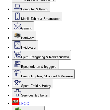
Computer & Kontor
Mobil, Tablet & Smartwatch
Gaming
Hardware
Hvidevarer
Hjem, Rengøring & Køkkenudstyr
Epoq køkken & bryggers
Personlig pleje, Skønhed & Velvære
Sport, Fritid & Hobby
Services & tilbehør
LEGO