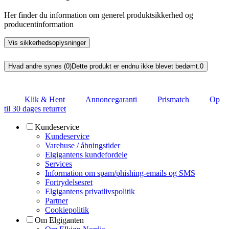
Her finder du information om generel produktsikkerhed og
producentinformation
Vis sikkerhedsoplysninger
Hvad andre synes (0)
Dette produkt er endnu ikke blevet bedømt.
0
Klik & Hent
Annoncegaranti
Prismatch
Op
til 30 dages returret
Kundeservice
Kundeservice
Varehuse / åbningstider
Elgigantens kundefordele
Services
Information om spam/phishing-emails og SMS
Fortrydelsesret
Elgigantens privatlivspolitik
Partner
Cookiepolitik
Om Elgiganten