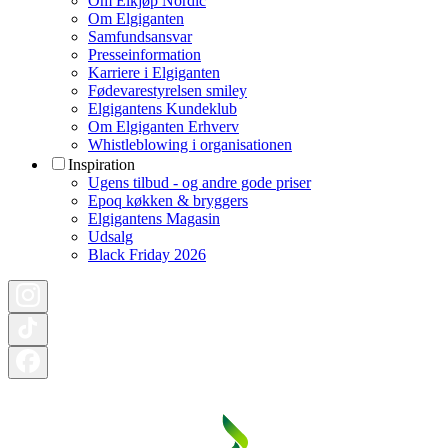
Om Elkjøp Nordic
Om Elgiganten
Samfundsansvar
Presseinformation
Karriere i Elgiganten
Fødevarestyrelsen smiley
Elgigantens Kundeklub
Om Elgiganten Erhverv
Whistleblowing i organisationen
Inspiration
Ugens tilbud - og andre gode priser
Epoq køkken & bryggers
Elgigantens Magasin
Udsalg
Black Friday 2026