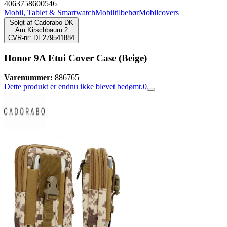
4063758600546
Mobil, Tablet & Smartwatch
Mobiltilbehør
Mobilcovers
Solgt af
Cadorabo DK
Am Kirschbaum 2
CVR-nr: DE279541884
Honor 9A Etui Cover Case (Beige)
Varenummer:
886765
Dette produkt er endnu ikke blevet bedømt.
0