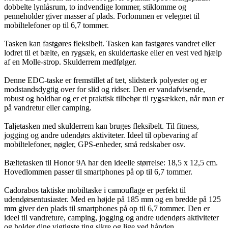
dobbelte lynlåsrum, to indvendige lommer, stiklomme og
penneholder giver masser af plads. Forlommen er velegnet til
mobiltelefoner op til 6,7 tommer.
Tasken kan fastgøres fleksibelt. Tasken kan fastgøres vandret eller
lodret til et bælte, en rygsæk, en skuldertaske eller en vest ved hjælp
af en Molle-strop. Skulderrem medfølger.
Denne EDC-taske er fremstillet af tæt, slidstærk polyester og er
modstandsdygtig over for slid og ridser. Den er vandafvisende,
robust og holdbar og er et praktisk tilbehør til rygsækken, når man er
på vandretur eller camping.
Taljetasken med skulderrem kan bruges fleksibelt. Til fitness,
jogging og andre udendørs aktiviteter. Ideel til opbevaring af
mobiltelefoner, nøgler, GPS-enheder, små redskaber osv.
Bæltetasken til Honor 9A har den ideelle størrelse: 18,5 x 12,5 cm.
Hovedlommen passer til smartphones på op til 6,7 tommer.
Cadorabos taktiske mobiltaske i camouflage er perfekt til
udendørsentusiaster. Med en højde på 185 mm og en bredde på 125
mm giver den plads til smartphones på op til 6,7 tommer. Den er
ideel til vandreture, camping, jogging og andre udendørs aktiviteter
og holder dine vigtigste ting sikre og lige ved hånden.