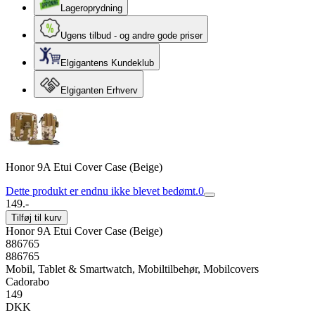
Lageroprydning
Ugens tilbud - og andre gode priser
Elgigantens Kundeklub
Elgiganten Erhverv
Honor 9A Etui Cover Case (Beige)
Dette produkt er endnu ikke blevet bedømt.
0
149.-
Tilføj til kurv
Honor 9A Etui Cover Case (Beige)
886765
886765
Mobil, Tablet & Smartwatch, Mobiltilbehør, Mobilcovers
Cadorabo
149
DKK