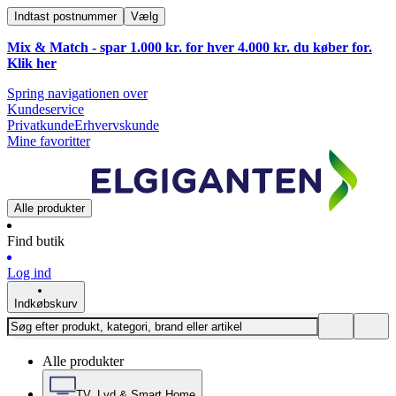
Indtast postnummer
Vælg
Mix & Match - spar 1.000 kr. for hver 4.000 kr. du køber for.
Klik
her
Spring navigationen over
Kundeservice
Privatkunde
Erhvervskunde
Mine favoritter
Alle produkter
Find butik
Log ind
Indkøbskurv
Alle produkter
TV, Lyd & Smart Home