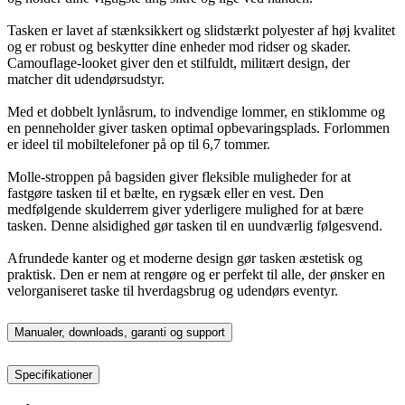
Tasken er lavet af stænksikkert og slidstærkt polyester af høj kvalitet
og er robust og beskytter dine enheder mod ridser og skader.
Camouflage-looket giver den et stilfuldt, militært design, der
matcher dit udendørsudstyr.
Med et dobbelt lynlåsrum, to indvendige lommer, en stiklomme og
en penneholder giver tasken optimal opbevaringsplads. Forlommen
er ideel til mobiltelefoner på op til 6,7 tommer.
Molle-stroppen på bagsiden giver fleksible muligheder for at
fastgøre tasken til et bælte, en rygsæk eller en vest. Den
medfølgende skulderrem giver yderligere mulighed for at bære
tasken. Denne alsidighed gør tasken til en uundværlig følgesvend.
Afrundede kanter og et moderne design gør tasken æstetisk og
praktisk. Den er nem at rengøre og er perfekt til alle, der ønsker en
velorganiseret taske til hverdagsbrug og udendørs eventyr.
Manualer, downloads, garanti og support
Specifikationer