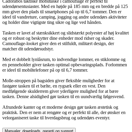
Cadorabos taktiske mobiltaske i camouflage er perfekt til
udendørsentusiaster. Med en højde på 185 mm og en bredde på 125
mm giver den plads til smartphones på op til 6,7 tommer. Den er
ideel til vandreture, camping, jogging og andre udendørs aktiviteter
og holder dine vigtigste ting sikre og lige ved hånden.
Tasken er lavet af stænksikkert og slidstærkt polyester af høj kvalitet
og er robust og beskytter dine enheder mod ridser og skader.
Camouflage-looket giver den et stilfuldt, militært design, der
matcher dit udendørsudstyr.
Med et dobbelt lynlåsrum, to indvendige lommer, en stiklomme og
en penneholder giver tasken optimal opbevaringsplads. Forlommen
er ideel til mobiltelefoner på op til 6,7 tommer.
Molle-stroppen på bagsiden giver fleksible muligheder for at
fastgøre tasken til et bælte, en rygsæk eller en vest. Den
medfølgende skulderrem giver yderligere mulighed for at bære
tasken. Denne alsidighed gør tasken til en uundværlig følgesvend.
Afrundede kanter og et moderne design gør tasken æstetisk og
praktisk. Den er nem at rengøre og er perfekt til alle, der ønsker en
velorganiseret taske til hverdagsbrug og udendørs eventyr.
Manualer, downloads, garanti og support