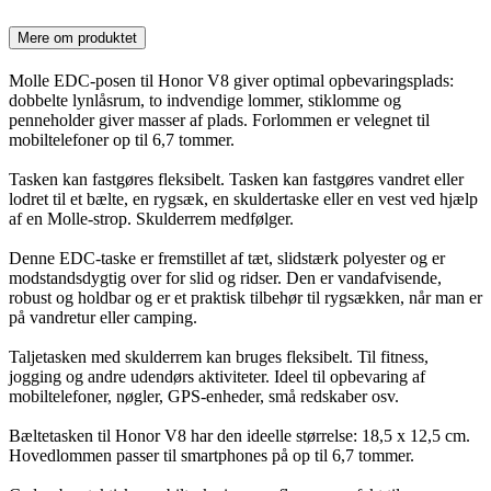
Mere om produktet
Molle EDC-posen til Honor V8 giver optimal opbevaringsplads:
dobbelte lynlåsrum, to indvendige lommer, stiklomme og
penneholder giver masser af plads. Forlommen er velegnet til
mobiltelefoner op til 6,7 tommer.
Tasken kan fastgøres fleksibelt. Tasken kan fastgøres vandret eller
lodret til et bælte, en rygsæk, en skuldertaske eller en vest ved hjælp
af en Molle-strop. Skulderrem medfølger.
Denne EDC-taske er fremstillet af tæt, slidstærk polyester og er
modstandsdygtig over for slid og ridser. Den er vandafvisende,
robust og holdbar og er et praktisk tilbehør til rygsækken, når man er
på vandretur eller camping.
Taljetasken med skulderrem kan bruges fleksibelt. Til fitness,
jogging og andre udendørs aktiviteter. Ideel til opbevaring af
mobiltelefoner, nøgler, GPS-enheder, små redskaber osv.
Bæltetasken til Honor V8 har den ideelle størrelse: 18,5 x 12,5 cm.
Hovedlommen passer til smartphones på op til 6,7 tommer.