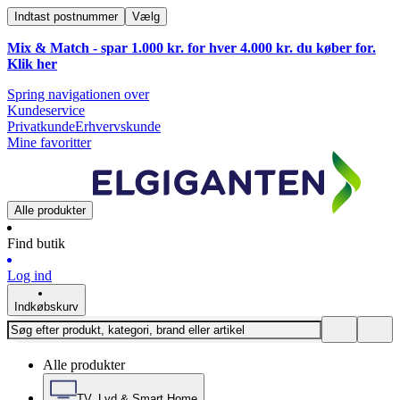
Indtast postnummer
Vælg
Mix & Match - spar 1.000 kr. for hver 4.000 kr. du køber for.
Klik
her
Spring navigationen over
Kundeservice
Privatkunde
Erhvervskunde
Mine favoritter
Alle produkter
Find butik
Log ind
Indkøbskurv
Alle produkter
TV, Lyd & Smart Home