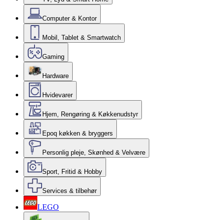
Computer & Kontor
Mobil, Tablet & Smartwatch
Gaming
Hardware
Hvidevarer
Hjem, Rengøring & Køkkenudstyr
Epoq køkken & bryggers
Personlig pleje, Skønhed & Velvære
Sport, Fritid & Hobby
Services & tilbehør
LEGO