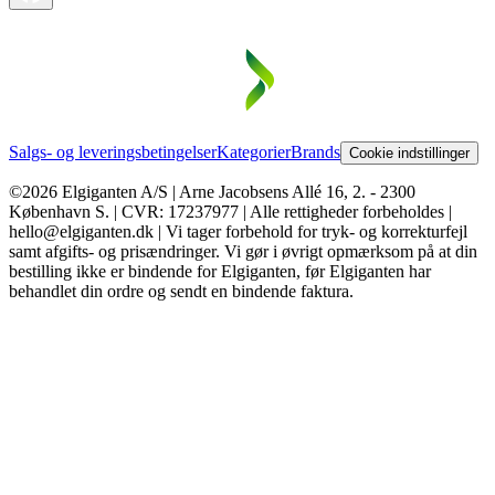
Salgs- og leveringsbetingelser
Kategorier
Brands
Cookie indstillinger
©2026 Elgiganten A/S | Arne Jacobsens Allé 16, 2. - 2300
København S. | CVR: 17237977 | Alle rettigheder forbeholdes |
hello@elgiganten.dk | Vi tager forbehold for tryk- og korrekturfejl
samt afgifts- og prisændringer. Vi gør i øvrigt opmærksom på at din
bestilling ikke er bindende for Elgiganten, før Elgiganten har
behandlet din ordre og sendt en bindende faktura.