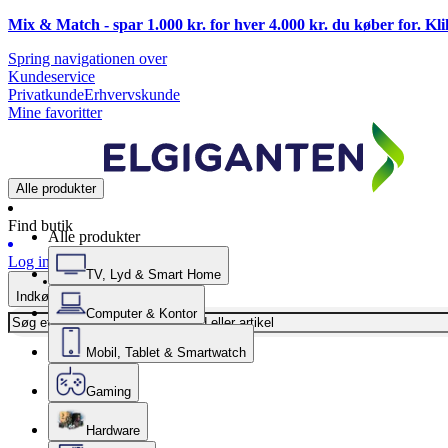
Mix & Match - spar 1.000 kr. for hver 4.000 kr. du køber for. Kl
Spring navigationen over
Kundeservice
Privatkunde
Erhvervskunde
Mine favoritter
Alle produkter
Find butik
Alle produkter
Log ind
TV, Lyd & Smart Home
Indkøbskurv
Computer & Kontor
Mobil, Tablet & Smartwatch
Gaming
Hardware