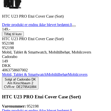
HTC U23 PRO Etui Cover Case (Sort)
Dette produkt er endnu ikke blevet bedømt.
0
149.-
Tilføj til kurv
HTC U23 PRO Etui Cover Case (Sort)
952198
952198
Mobil, Tablet & Smartwatch, Mobiltilbehør, Mobilcovers
Cadorabo
149
DKK
4063758607002
Mobil, Tablet & Smartwatch
Mobiltilbehør
Mobilcovers
Solgt af
Cadorabo DK
Am Kirschbaum 2
CVR-nr: DE279541884
HTC U23 PRO Etui Cover Case (Sort)
Varenummer:
952198
Dette produkt er endnu ikke blevet bedømt.
0