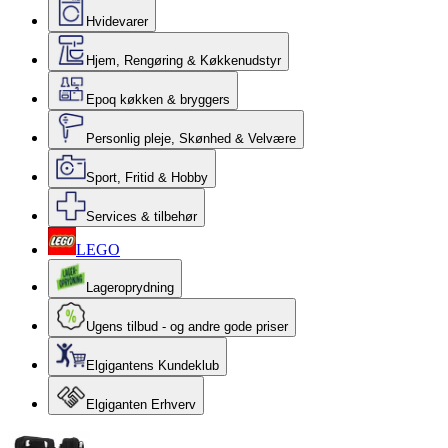
Hvidevarer
Hjem, Rengøring & Køkkenudstyr
Epoq køkken & bryggers
Personlig pleje, Skønhed & Velvære
Sport, Fritid & Hobby
Services & tilbehør
LEGO
Lageroprydning
Ugens tilbud - og andre gode priser
Elgigantens Kundeklub
Elgiganten Erhverv