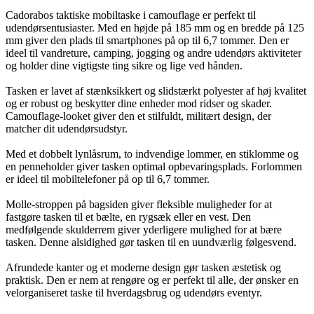
Cadorabos taktiske mobiltaske i camouflage er perfekt til
udendørsentusiaster. Med en højde på 185 mm og en bredde på 125
mm giver den plads til smartphones på op til 6,7 tommer. Den er
ideel til vandreture, camping, jogging og andre udendørs aktiviteter
og holder dine vigtigste ting sikre og lige ved hånden.
Tasken er lavet af stænksikkert og slidstærkt polyester af høj kvalitet
og er robust og beskytter dine enheder mod ridser og skader.
Camouflage-looket giver den et stilfuldt, militært design, der
matcher dit udendørsudstyr.
Med et dobbelt lynlåsrum, to indvendige lommer, en stiklomme og
en penneholder giver tasken optimal opbevaringsplads. Forlommen
er ideel til mobiltelefoner på op til 6,7 tommer.
Molle-stroppen på bagsiden giver fleksible muligheder for at
fastgøre tasken til et bælte, en rygsæk eller en vest. Den
medfølgende skulderrem giver yderligere mulighed for at bære
tasken. Denne alsidighed gør tasken til en uundværlig følgesvend.
Afrundede kanter og et moderne design gør tasken æstetisk og
praktisk. Den er nem at rengøre og er perfekt til alle, der ønsker en
velorganiseret taske til hverdagsbrug og udendørs eventyr.