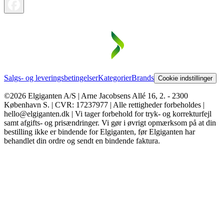
Salgs- og leveringsbetingelser
Kategorier
Brands
Cookie indstillinger
©2026 Elgiganten A/S | Arne Jacobsens Allé 16, 2. - 2300
København S. | CVR: 17237977 | Alle rettigheder forbeholdes |
hello@elgiganten.dk | Vi tager forbehold for tryk- og korrekturfejl
samt afgifts- og prisændringer. Vi gør i øvrigt opmærksom på at din
bestilling ikke er bindende for Elgiganten, før Elgiganten har
behandlet din ordre og sendt en bindende faktura.