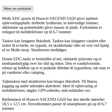
Mere om produktet
Molle EDC-posen til Huawei ASCEND G620 giver optimal
opbevaringsplads: dobbelte lynlåsrum, to indvendige lommer,
stiklomme og penneholder giver masser af plads. Forlommen er
velegnet til mobiltelefoner op til 6,7 tommer.
Tasken kan fastgøres fleksibelt. Tasken kan fastgøres vandret eller
lodret til et bælte, en rygsæk, en skuldertaske eller en vest ved hjælp
af en Molle-strop. Skulderrem medfølger.
Denne EDC-taske er fremstillet af tæt, slidstærk polyester og er
modstandsdygtig over for slid og ridser. Den er vandafvisende,
robust og holdbar og er et praktisk tilbehør til rygsækken, når man er
på vandretur eller camping.
Taljetasken med skulderrem kan bruges fleksibelt. Til fitness,
jogging og andre udendørs aktiviteter. Ideel til opbevaring af
mobiltelefoner, nøgler, GPS-enheder, små redskaber osv.
Bæltetasken til Huawei ASCEND G620 har den ideelle størrelse:
18,5 x 12,5 cm. Hovedlommen passer til smartphones på op til 6,7
tommer.