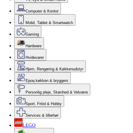
Computer & Kontor
Mobil, Tablet & Smartwatch
Gaming
Hardware
Hvidevarer
Hjem, Rengøring & Køkkenudstyr
Epoq køkken & bryggers
Personlig pleje, Skønhed & Velvære
Sport, Fritid & Hobby
Services & tilbehør
LEGO