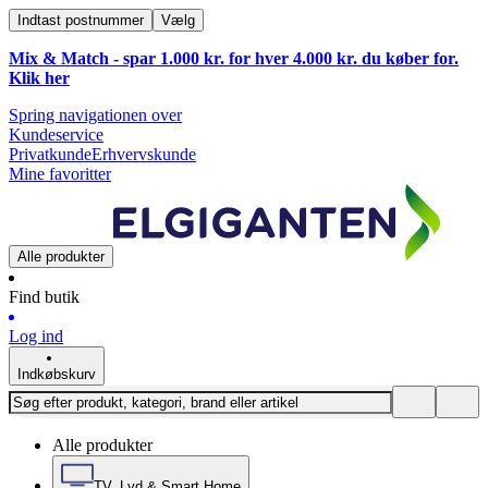
Indtast postnummer
Vælg
Mix & Match - spar 1.000 kr. for hver 4.000 kr. du køber for.
Klik
her
Spring navigationen over
Kundeservice
Privatkunde
Erhvervskunde
Mine favoritter
Alle produkter
Find butik
Log ind
Indkøbskurv
Alle produkter
TV, Lyd & Smart Home