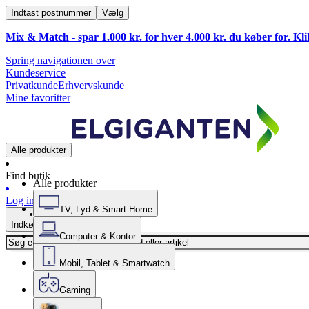
Indtast postnummer
Vælg
Mix & Match - spar 1.000 kr. for hver 4.000 kr. du køber for. Kl
Spring navigationen over
Kundeservice
Privatkunde
Erhvervskunde
Mine favoritter
Alle produkter
Find butik
Alle produkter
Log ind
TV, Lyd & Smart Home
Indkøbskurv
Computer & Kontor
Mobil, Tablet & Smartwatch
Gaming