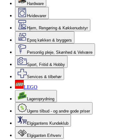
Hardware
Hvidevarer
Hjem, Rengøring & Køkkenudstyr
Epoq køkken & bryggers
Personlig pleje, Skønhed & Velvære
Sport, Fritid & Hobby
Services & tilbehør
LEGO
Lageroprydning
Ugens tilbud - og andre gode priser
Elgigantens Kundeklub
Elgiganten Erhverv