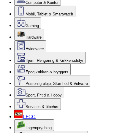
Computer & Kontor
Mobil, Tablet & Smartwatch
Gaming
Hardware
Hvidevarer
Hjem, Rengøring & Køkkenudstyr
Epoq køkken & bryggers
Personlig pleje, Skønhed & Velvære
Sport, Fritid & Hobby
Services & tilbehør
LEGO
Lageroprydning