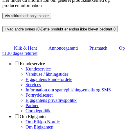
Her finder du information om generel produktsikkerhed og
producentinformation
Vis sikkerhedsoplysninger
Hvad andre synes (0)
Dette produkt er endnu ikke blevet bedømt.
0
Klik & Hent
Annoncegaranti
Prismatch
Op
til 30 dages returret
Kundeservice
Kundeservice
Varehuse / åbningstider
Elgigantens kundefordele
Services
Information om spam/phishing-emails og SMS
Fortrydelsesret
Elgigantens privatlivspolitik
Partner
Cookiepolitik
Om Elgiganten
Om Elkjøp Nordic
Om Elgiganten