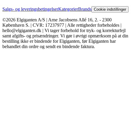
Salgs- og leveringsbetingelser
Kategorier
Brands
Cookie indstillinger
©2026 Elgiganten A/S | Arne Jacobsens Allé 16, 2. - 2300
København S. | CVR: 17237977 | Alle rettigheder forbeholdes |
hello@elgiganten.dk | Vi tager forbehold for tryk- og korrekturfejl
samt afgifts- og prisændringer. Vi gør i øvrigt opmærksom på at din
bestilling ikke er bindende for Elgiganten, før Elgiganten har
behandlet din ordre og sendt en bindende faktura.