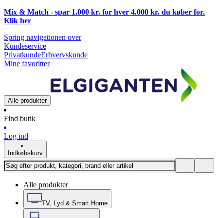
Mix & Match - spar 1.000 kr. for hver 4.000 kr. du køber for.
Klik
her
Spring navigationen over
Kundeservice
Privatkunde
Erhvervskunde
Mine favoritter
Alle produkter
Find butik
Log ind
Indkøbskurv
Alle produkter
TV, Lyd & Smart Home