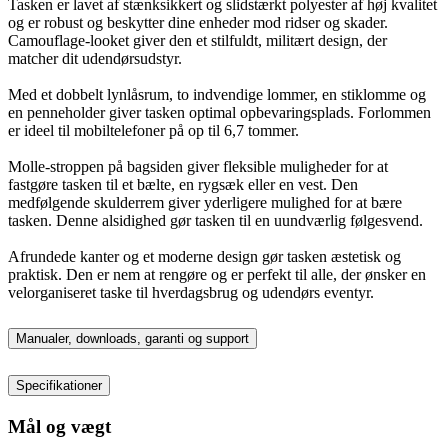
Tasken er lavet af stænksikkert og slidstærkt polyester af høj kvalitet
og er robust og beskytter dine enheder mod ridser og skader.
Camouflage-looket giver den et stilfuldt, militært design, der
matcher dit udendørsudstyr.
Med et dobbelt lynlåsrum, to indvendige lommer, en stiklomme og
en penneholder giver tasken optimal opbevaringsplads. Forlommen
er ideel til mobiltelefoner på op til 6,7 tommer.
Molle-stroppen på bagsiden giver fleksible muligheder for at
fastgøre tasken til et bælte, en rygsæk eller en vest. Den
medfølgende skulderrem giver yderligere mulighed for at bære
tasken. Denne alsidighed gør tasken til en uundværlig følgesvend.
Afrundede kanter og et moderne design gør tasken æstetisk og
praktisk. Den er nem at rengøre og er perfekt til alle, der ønsker en
velorganiseret taske til hverdagsbrug og udendørs eventyr.
Manualer, downloads, garanti og support
Specifikationer
Mål og vægt