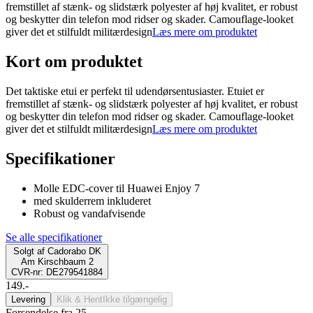
fremstillet af stænk- og slidstærk polyester af høj kvalitet, er robust
og beskytter din telefon mod ridser og skader. Camouflage-looket
giver det et stilfuldt militærdesign
Læs mere om produktet
Kort om produktet
Det taktiske etui er perfekt til udendørsentusiaster. Etuiet er
fremstillet af stænk- og slidstærk polyester af høj kvalitet, er robust
og beskytter din telefon mod ridser og skader. Camouflage-looket
giver det et stilfuldt militærdesign
Læs mere om produktet
Specifikationer
Molle EDC-cover til Huawei Enjoy 7
med skulderrem inkluderet
Robust og vandafvisende
Se alle specifikationer
Solgt af
Cadorabo DK
Am Kirschbaum 2
CVR-nr: DE279541884
149.-
Levering
Klik & Hent
Ikke tilgængelig
Forsendelse fra 25,-