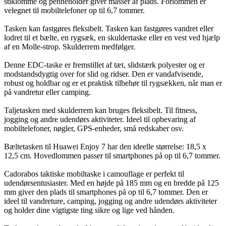
stiklomme og penneholder giver masser af plads. Forlommen er
velegnet til mobiltelefoner op til 6,7 tommer.
Tasken kan fastgøres fleksibelt. Tasken kan fastgøres vandret eller
lodret til et bælte, en rygsæk, en skuldertaske eller en vest ved hjælp
af en Molle-strop. Skulderrem medfølger.
Denne EDC-taske er fremstillet af tæt, slidstærk polyester og er
modstandsdygtig over for slid og ridser. Den er vandafvisende,
robust og holdbar og er et praktisk tilbehør til rygsækken, når man er
på vandretur eller camping.
Taljetasken med skulderrem kan bruges fleksibelt. Til fitness,
jogging og andre udendørs aktiviteter. Ideel til opbevaring af
mobiltelefoner, nøgler, GPS-enheder, små redskaber osv.
Bæltetasken til Huawei Enjoy 7 har den ideelle størrelse: 18,5 x
12,5 cm. Hovedlommen passer til smartphones på op til 6,7 tommer.
Cadorabos taktiske mobiltaske i camouflage er perfekt til
udendørsentusiaster. Med en højde på 185 mm og en bredde på 125
mm giver den plads til smartphones på op til 6,7 tommer. Den er
ideel til vandreture, camping, jogging og andre udendørs aktiviteter
og holder dine vigtigste ting sikre og lige ved hånden.