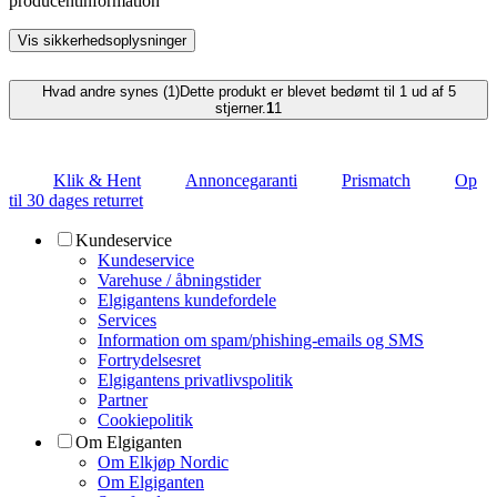
producentinformation
Vis sikkerhedsoplysninger
Hvad andre synes (1)
Dette produkt er blevet bedømt til 1 ud af 5
stjerner.
1
1
Klik & Hent
Annoncegaranti
Prismatch
Op
til 30 dages returret
Kundeservice
Kundeservice
Varehuse / åbningstider
Elgigantens kundefordele
Services
Information om spam/phishing-emails og SMS
Fortrydelsesret
Elgigantens privatlivspolitik
Partner
Cookiepolitik
Om Elgiganten
Om Elkjøp Nordic
Om Elgiganten