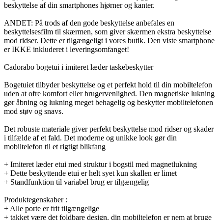
beskyttelse af din smartphones hjørner og kanter.
ANDET: På trods af den gode beskyttelse anbefales en
beskyttelsesfilm til skærmen, som giver skærmen ekstra beskyttelse
mod ridser. Dette er tilgængeligt i vores butik. Den viste smartphone
er IKKE inkluderet i leveringsomfanget!
Cadorabo bogetui i imiteret læder taskebeskytter
Bogetuiet tilbyder beskyttelse og et perfekt hold til din mobiltelefon
uden at ofre komfort eller brugervenlighed. Den magnetiske lukning
gør åbning og lukning meget behagelig og beskytter mobiltelefonen
mod støv og snavs.
Det robuste materiale giver perfekt beskyttelse mod ridser og skader
i tilfælde af et fald. Det moderne og unikke look gør din
mobiltelefon til et rigtigt blikfang
+ Imiteret læder etui med struktur i bogstil med magnetlukning
+ Dette beskyttende etui er helt syet kun skallen er limet
+ Standfunktion til variabel brug er tilgængelig
Produktegenskaber :
+ Alle porte er frit tilgængelige
+ takket være det foldbare design, din mobiltelefon er nem at bruge