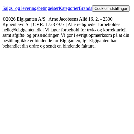
Salgs- og leveringsbetingelser
Kategorier
Brands
Cookie indstillinger
©2026 Elgiganten A/S | Arne Jacobsens Allé 16, 2. - 2300
København S. | CVR: 17237977 | Alle rettigheder forbeholdes |
hello@elgiganten.dk | Vi tager forbehold for tryk- og korrekturfejl
samt afgifts- og prisændringer. Vi gør i øvrigt opmærksom på at din
bestilling ikke er bindende for Elgiganten, før Elgiganten har
behandlet din ordre og sendt en bindende faktura.