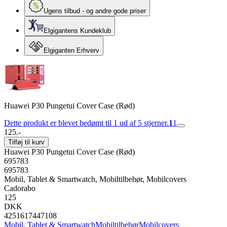
Ugens tilbud - og andre gode priser
Elgigantens Kundeklub
Elgiganten Erhverv
Huawei P30 Pungetui Cover Case (Rød)
Dette produkt er blevet bedømt til 1 ud af 5 stjerner.
1
1
125.-
Tilføj til kurv
Huawei P30 Pungetui Cover Case (Rød)
695783
695783
Mobil, Tablet & Smartwatch, Mobiltilbehør, Mobilcovers
Cadorabo
125
DKK
4251617447108
Mobil, Tablet & Smartwatch
Mobiltilbehør
Mobilcovers