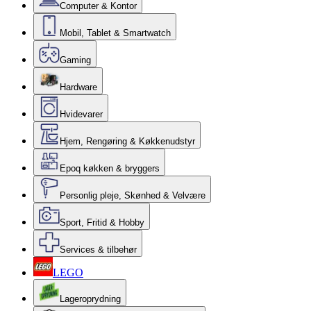
Computer & Kontor
Mobil, Tablet & Smartwatch
Gaming
Hardware
Hvidevarer
Hjem, Rengøring & Køkkenudstyr
Epoq køkken & bryggers
Personlig pleje, Skønhed & Velvære
Sport, Fritid & Hobby
Services & tilbehør
LEGO
Lageroprydning