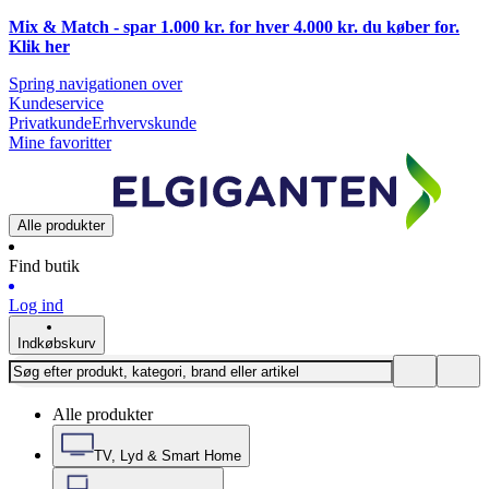
Mix & Match - spar 1.000 kr. for hver 4.000 kr. du køber for.
Klik
her
Spring navigationen over
Kundeservice
Privatkunde
Erhvervskunde
Mine favoritter
Alle produkter
Find butik
Log ind
Indkøbskurv
Alle produkter
TV, Lyd & Smart Home