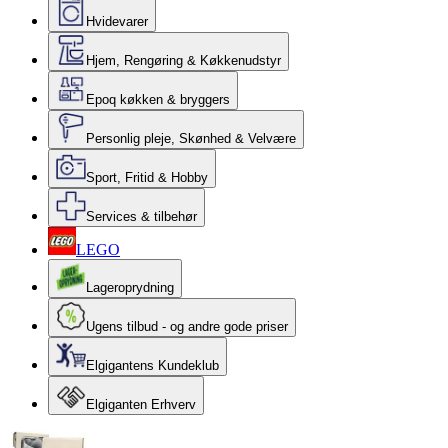
Hvidevarer
Hjem, Rengøring & Køkkenudstyr
Epoq køkken & bryggers
Personlig pleje, Skønhed & Velvære
Sport, Fritid & Hobby
Services & tilbehør
LEGO
Lageroprydning
Ugens tilbud - og andre gode priser
Elgigantens Kundeklub
Elgiganten Erhverv