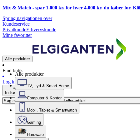
Mix & Match - spar 1.000 kr. for hver 4.000 kr. du køber for. Kl
Spring navigationen over
Kundeservice
Privatkunde
Erhvervskunde
Mine favoritter
Alle produkter
Find butik
Alle produkter
Log ind
TV, Lyd & Smart Home
Indkøbskurv
Computer & Kontor
Mobil, Tablet & Smartwatch
Gaming
Hardware