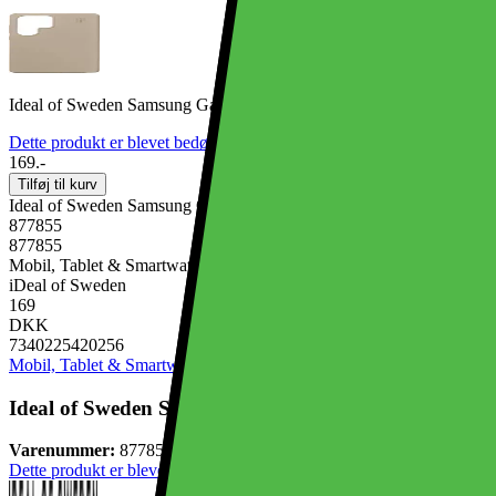
Ideal of Sweden Samsung Galaxy S25 Ultra Silikone MagSafe etui (b
Dette produkt er blevet bedømt til 5 ud af 5 stjerner.
5
1
169.-
Tilføj til kurv
Ideal of Sweden Samsung Galaxy S25 Ultra Silikone MagSafe etui (b
877855
877855
Mobil, Tablet & Smartwatch, Mobiltilbehør, Mobilcovers
iDeal of Sweden
169
DKK
7340225420256
Mobil, Tablet & Smartwatch
Mobiltilbehør
Mobilcovers
Ideal of Sweden Samsung Galaxy S25 Ultra Silikone M
Varenummer:
877855
Dette produkt er blevet bedømt til 5 ud af 5 stjerner.
5
1