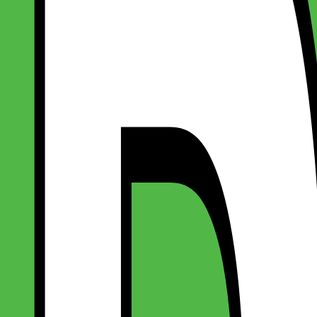
eige)
eige)
agSafe etui (beige)