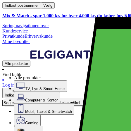
Indtast postnummer
Vælg
Mix & Match - spar 1.000 kr. for hver 4.000 kr. du køber for. Kl
Spring navigationen over
Kundeservice
Privatkunde
Erhvervskunde
Mine favoritter
Alle produkter
Find butik
Alle produkter
Log ind
TV, Lyd & Smart Home
Indkøbskurv
Computer & Kontor
Mobil, Tablet & Smartwatch
Gaming