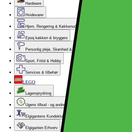
Hardware
Hvidevarer
Hjem, Rengøring & Køkkenudstyr
Epoq køkken & bryggers
Personlig pleje, Skønhed & Velvære
Sport, Fritid & Hobby
Services & tilbehør
LEGO
Lageroprydning
Ugens tilbud - og andre gode priser
Elgigantens Kundeklub
Elgiganten Erhverv