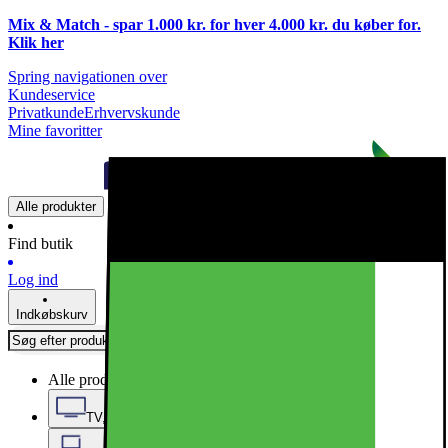
Mix & Match - spar 1.000 kr. for hver 4.000 kr. du køber for.
Klik
her
Spring navigationen over
Kundeservice
Privatkunde
Erhvervskunde
Mine favoritter
Alle produkter
Find butik
Log ind
Indkøbskurv
Alle produkter
TV, Lyd & Smart Home