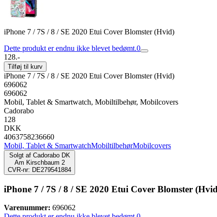
iPhone 7 / 7S / 8 / SE 2020 Etui Cover Blomster (Hvid)
Dette produkt er endnu ikke blevet bedømt.
0
128.-
Tilføj til kurv
iPhone 7 / 7S / 8 / SE 2020 Etui Cover Blomster (Hvid)
696062
696062
Mobil, Tablet & Smartwatch, Mobiltilbehør, Mobilcovers
Cadorabo
128
DKK
4063758236660
Mobil, Tablet & Smartwatch
Mobiltilbehør
Mobilcovers
Solgt af
Cadorabo DK
Am Kirschbaum 2
CVR-nr: DE279541884
iPhone 7 / 7S / 8 / SE 2020 Etui Cover Blomster (Hvid
Varenummer:
696062
Dette produkt er endnu ikke blevet bedømt.
0