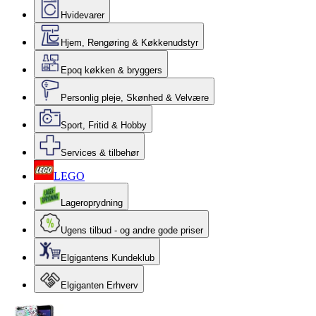
Hvidevarer
Hjem, Rengøring & Køkkenudstyr
Epoq køkken & bryggers
Personlig pleje, Skønhed & Velvære
Sport, Fritid & Hobby
Services & tilbehør
LEGO
Lageroprydning
Ugens tilbud - og andre gode priser
Elgigantens Kundeklub
Elgiganten Erhverv