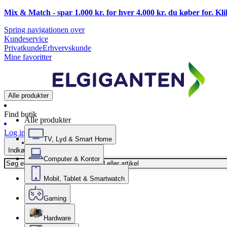
Mix & Match - spar 1.000 kr. for hver 4.000 kr. du køber for. Kl
Spring navigationen over
Kundeservice
Privatkunde
Erhvervskunde
Mine favoritter
Alle produkter
Find butik
Alle produkter
Log ind
TV, Lyd & Smart Home
Indkøbskurv
Computer & Kontor
Mobil, Tablet & Smartwatch
Gaming
Hardware