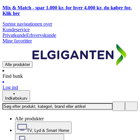
Mix & Match - spar 1.000 kr. for hver 4.000 kr. du køber for.
Klik
her
Spring navigationen over
Kundeservice
Privatkunde
Erhvervskunde
Mine favoritter
Alle produkter
Find butik
Log ind
Indkøbskurv
Alle produkter
TV, Lyd & Smart Home