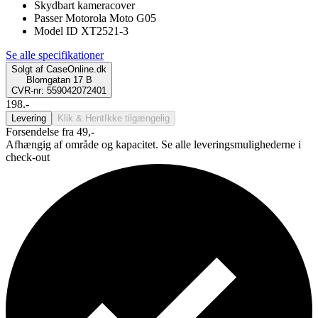
Skydbart kameracover
Passer Motorola Moto G05
Model ID XT2521-3
Se alle specifikationer
Solgt af
CaseOnline.dk
Blomgatan 17 B
CVR-nr: 559042072401
198.-
Levering
Klik & Hent
Ikke tilgængelig
Forsendelse fra 49,-
Afhængig af område og kapacitet. Se alle leveringsmulighederne i
check-out