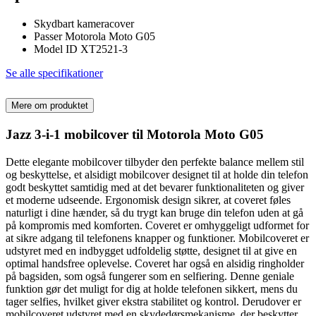
Skydbart kameracover
Passer Motorola Moto G05
Model ID XT2521-3
Se alle specifikationer
Mere om produktet
Jazz 3-i-1 mobilcover til Motorola Moto G05
Dette elegante mobilcover tilbyder den perfekte balance mellem stil
og beskyttelse, et alsidigt mobilcover designet til at holde din telefon
godt beskyttet samtidig med at det bevarer funktionaliteten og giver
et moderne udseende. Ergonomisk design sikrer, at coveret føles
naturligt i dine hænder, så du trygt kan bruge din telefon uden at gå
på kompromis med komforten. Coveret er omhyggeligt udformet for
at sikre adgang til telefonens knapper og funktioner. Mobilcoveret er
udstyret med en indbygget udfoldelig støtte, designet til at give en
optimal handsfree oplevelse. Coveret har også en alsidig ringholder
på bagsiden, som også fungerer som en selfiering. Denne geniale
funktion gør det muligt for dig at holde telefonen sikkert, mens du
tager selfies, hvilket giver ekstra stabilitet og kontrol. Derudover er
mobilcoveret udstyret med en skydedørsmekanisme, der beskytter