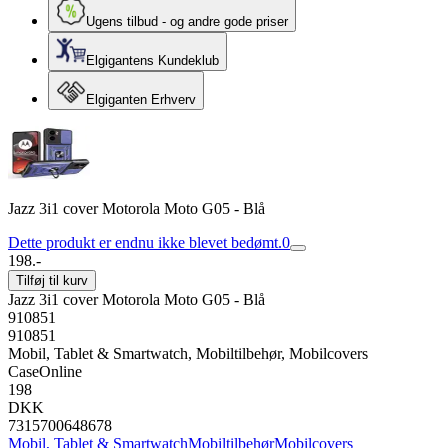
Ugens tilbud - og andre gode priser
Elgigantens Kundeklub
Elgiganten Erhverv
Jazz 3i1 cover Motorola Moto G05 - Blå
Dette produkt er endnu ikke blevet bedømt.
0
198.-
Tilføj til kurv
Jazz 3i1 cover Motorola Moto G05 - Blå
910851
910851
Mobil, Tablet & Smartwatch, Mobiltilbehør, Mobilcovers
CaseOnline
198
DKK
7315700648678
Mobil, Tablet & Smartwatch
Mobiltilbehør
Mobilcovers