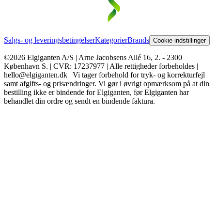
Salgs- og leveringsbetingelser
Kategorier
Brands
Cookie indstillinger
©2026 Elgiganten A/S | Arne Jacobsens Allé 16, 2. - 2300
København S. | CVR: 17237977 | Alle rettigheder forbeholdes |
hello@elgiganten.dk | Vi tager forbehold for tryk- og korrekturfejl
samt afgifts- og prisændringer. Vi gør i øvrigt opmærksom på at din
bestilling ikke er bindende for Elgiganten, før Elgiganten har
behandlet din ordre og sendt en bindende faktura.