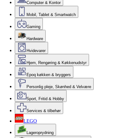
Computer & Kontor
Mobil, Tablet & Smartwatch
Gaming
Hardware
Hvidevarer
Hjem, Rengøring & Køkkenudstyr
Epoq køkken & bryggers
Personlig pleje, Skønhed & Velvære
Sport, Fritid & Hobby
Services & tilbehør
LEGO
Lageroprydning