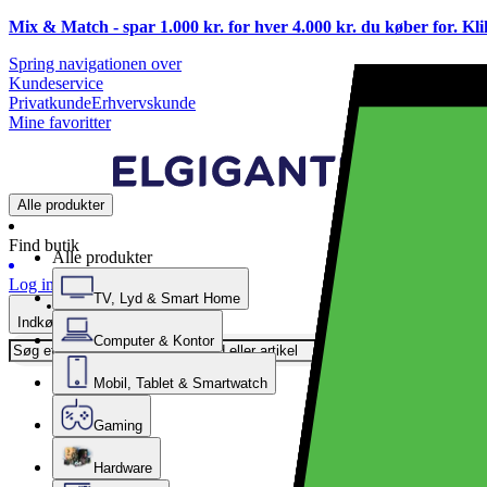
Mix & Match - spar 1.000 kr. for hver 4.000 kr. du køber for. Kl
Spring navigationen over
Kundeservice
Privatkunde
Erhvervskunde
Mine favoritter
Alle produkter
Find butik
Alle produkter
Log ind
TV, Lyd & Smart Home
Indkøbskurv
Computer & Kontor
Mobil, Tablet & Smartwatch
Gaming
Hardware