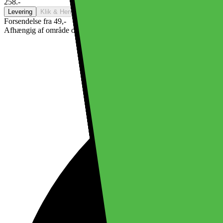
258.-
Levering
Klik & Hent
Ikke tilgængelig
Forsendelse fra 49,-
Afhængig af område og kapacitet. Se alle leveringsmulighederne i ch