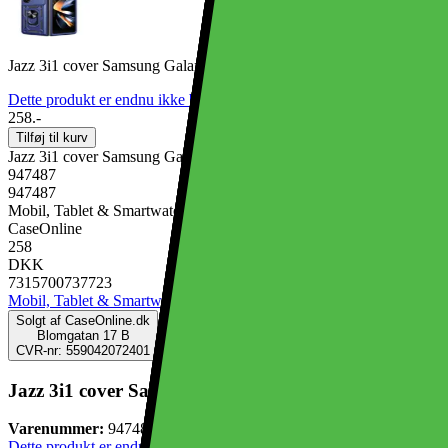
Jazz 3i1 cover Samsung Galaxy Z Fold 7 - Blå
Dette produkt er endnu ikke blevet bedømt.
0
258.-
Tilføj til kurv
Jazz 3i1 cover Samsung Galaxy Z Fold 7 - Blå
947487
947487
Mobil, Tablet & Smartwatch, Mobiltilbehør, Mobilcovers
CaseOnline
258
DKK
7315700737723
Mobil, Tablet & Smartwatch
Mobiltilbehør
Mobilcovers
Solgt af
CaseOnline.dk
Blomgatan 17 B
CVR-nr: 559042072401
Jazz 3i1 cover Samsung Galaxy Z Fold 7 - Blå
Varenummer:
947487
Dette produkt er endnu ikke blevet bedømt.
0