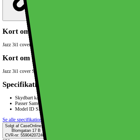
Kort om produktet
Jazz 3i1 cover Samsung Galaxy Z Fold 7 - Blå
Læs mere om produkte
Kort om produktet
Jazz 3i1 cover Samsung Galaxy Z Fold 7 - Blå
Læs mere om produkte
Specifikationer
Skydbart kameracover
Passer Samsung Galaxy Z Fold 7
Model ID SM-F966B/DS
Se alle specifikationer
Solgt af
CaseOnline.dk
Blomgatan 17 B
CVR-nr: 559042072401