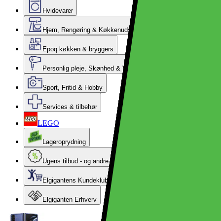
Hvidevarer
Hjem, Rengøring & Køkkenudstyr
Epoq køkken & bryggers
Personlig pleje, Skønhed & Velvære
Sport, Fritid & Hobby
Services & tilbehør
LEGO
Lageroprydning
Ugens tilbud - og andre gode priser
Elgigantens Kundeklub
Elgiganten Erhverv