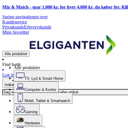
Mix & Match - spar 1.000 kr. for hver 4.000 kr. du køber for. Kl
Spring navigationen over
Kundeservice
Privatkunde
Erhvervskunde
Mine favoritter
Alle produkter
Find butik
Alle produkter
Log ind
TV, Lyd & Smart Home
Indkøbskurv
Computer & Kontor
Mobil, Tablet & Smartwatch
Gaming
Hardware