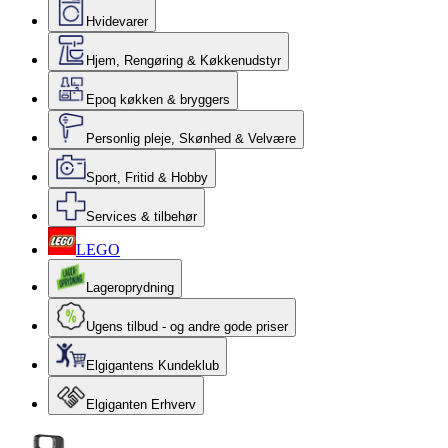
Hvidevarer
Hjem, Rengøring & Køkkenudstyr
Epoq køkken & bryggers
Personlig pleje, Skønhed & Velvære
Sport, Fritid & Hobby
Services & tilbehør
LEGO
Lageroprydning
Ugens tilbud - og andre gode priser
Elgigantens Kundeklub
Elgiganten Erhverv