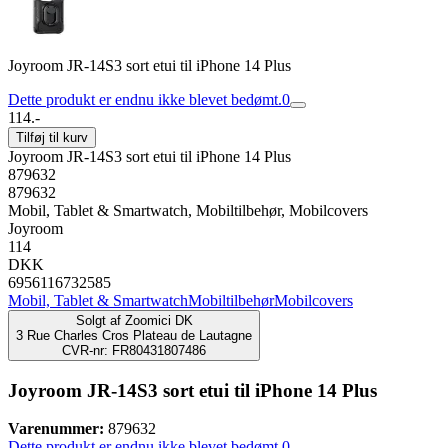
Joyroom JR-14S3 sort etui til iPhone 14 Plus
Dette produkt er endnu ikke blevet bedømt.
0
114.-
Tilføj til kurv
Joyroom JR-14S3 sort etui til iPhone 14 Plus
879632
879632
Mobil, Tablet & Smartwatch, Mobiltilbehør, Mobilcovers
Joyroom
114
DKK
6956116732585
Mobil, Tablet & Smartwatch
Mobiltilbehør
Mobilcovers
Solgt af
Zoomici DK
3 Rue Charles Cros Plateau de Lautagne
CVR-nr: FR80431807486
Joyroom JR-14S3 sort etui til iPhone 14 Plus
Varenummer:
879632
Dette produkt er endnu ikke blevet bedømt.
0