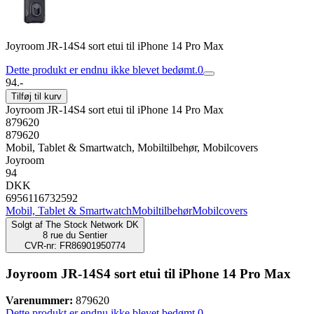
Joyroom JR-14S4 sort etui til iPhone 14 Pro Max
Dette produkt er endnu ikke blevet bedømt.
0
94.-
Tilføj til kurv
Joyroom JR-14S4 sort etui til iPhone 14 Pro Max
879620
879620
Mobil, Tablet & Smartwatch, Mobiltilbehør, Mobilcovers
Joyroom
94
DKK
6956116732592
Mobil, Tablet & Smartwatch
Mobiltilbehør
Mobilcovers
Solgt af
The Stock Network DK
8 rue du Sentier
CVR-nr: FR86901950774
Joyroom JR-14S4 sort etui til iPhone 14 Pro Max
Varenummer:
879620
Dette produkt er endnu ikke blevet bedømt.
0