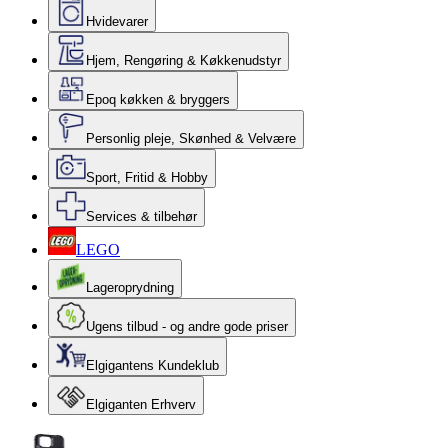
Hvidevarer
Hjem, Rengøring & Køkkenudstyr
Epoq køkken & bryggers
Personlig pleje, Skønhed & Velvære
Sport, Fritid & Hobby
Services & tilbehør
LEGO
Lageroprydning
Ugens tilbud - og andre gode priser
Elgigantens Kundeklub
Elgiganten Erhverv