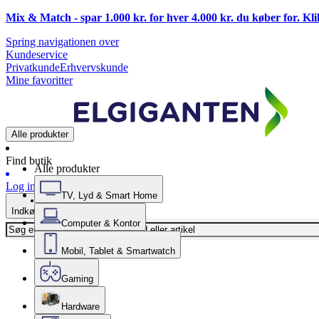
Mix & Match - spar 1.000 kr. for hver 4.000 kr. du køber for. Kl
Spring navigationen over
Kundeservice
Privatkunde
Erhvervskunde
Mine favoritter
Alle produkter
Find butik
Alle produkter
Log ind
TV, Lyd & Smart Home
Indkøbskurv
Computer & Kontor
Mobil, Tablet & Smartwatch
Gaming
Hardware