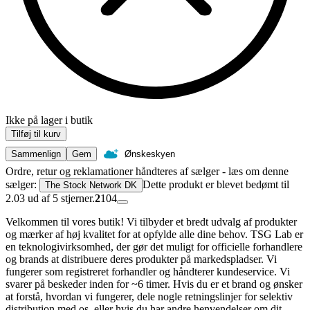
Ikke på lager i butik
Tilføj til kurv
Sammenlign
Gem
Ønskeskyen
Ordre, retur og reklamationer håndteres af sælger - læs om denne
sælger:
Dette produkt er blevet bedømt til
The Stock Network DK
2.03 ud af 5 stjerner.
2
104
Velkommen til vores butik! Vi tilbyder et bredt udvalg af produkter
og mærker af høj kvalitet for at opfylde alle dine behov. TSG Lab er
en teknologivirksomhed, der gør det muligt for officielle forhandlere
og brands at distribuere deres produkter på markedspladser. Vi
fungerer som registreret forhandler og håndterer kundeservice. Vi
svarer på beskeder inden for ~6 timer. Hvis du er et brand og ønsker
at forstå, hvordan vi fungerer, dele nogle retningslinjer for selektiv
distribution med os, eller hvis du har andre henvendelser om dit