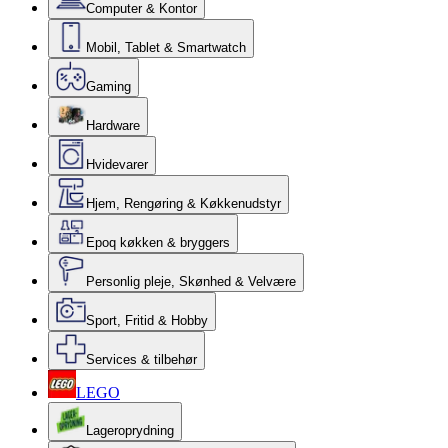
Computer & Kontor
Mobil, Tablet & Smartwatch
Gaming
Hardware
Hvidevarer
Hjem, Rengøring & Køkkenudstyr
Epoq køkken & bryggers
Personlig pleje, Skønhed & Velvære
Sport, Fritid & Hobby
Services & tilbehør
LEGO
Lageroprydning