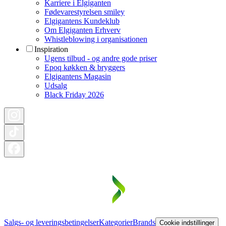
Karriere i Elgiganten
Fødevarestyrelsen smiley
Elgigantens Kundeklub
Om Elgiganten Erhverv
Whistleblowing i organisationen
Inspiration
Ugens tilbud - og andre gode priser
Epoq køkken & bryggers
Elgigantens Magasin
Udsalg
Black Friday 2026
Salgs- og leveringsbetingelser
Kategorier
Brands
Cookie indstillinger