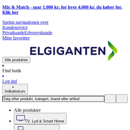
Mix & Match - spar 1.000 kr. for hver 4.000 kr. du køber for.
Klik
her
Spring navigationen over
Kundeservice
Privatkunde
Erhvervskunde
Mine favoritter
Alle produkter
Find butik
Log ind
Indkøbskurv
Alle produkter
TV, Lyd & Smart Home