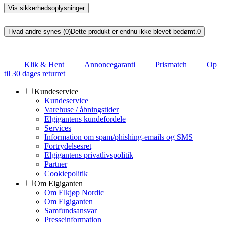
Vis sikkerhedsoplysninger
Hvad andre synes (0)
Dette produkt er endnu ikke blevet bedømt.
0
Klik & Hent
Annoncegaranti
Prismatch
Op
til 30 dages returret
Kundeservice
Kundeservice
Varehuse / åbningstider
Elgigantens kundefordele
Services
Information om spam/phishing-emails og SMS
Fortrydelsesret
Elgigantens privatlivspolitik
Partner
Cookiepolitik
Om Elgiganten
Om Elkjøp Nordic
Om Elgiganten
Samfundsansvar
Presseinformation