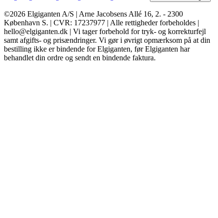
©2026 Elgiganten A/S | Arne Jacobsens Allé 16, 2. - 2300
København S. | CVR: 17237977 | Alle rettigheder forbeholdes |
hello@elgiganten.dk | Vi tager forbehold for tryk- og korrekturfejl
samt afgifts- og prisændringer. Vi gør i øvrigt opmærksom på at din
bestilling ikke er bindende for Elgiganten, før Elgiganten har
behandlet din ordre og sendt en bindende faktura.