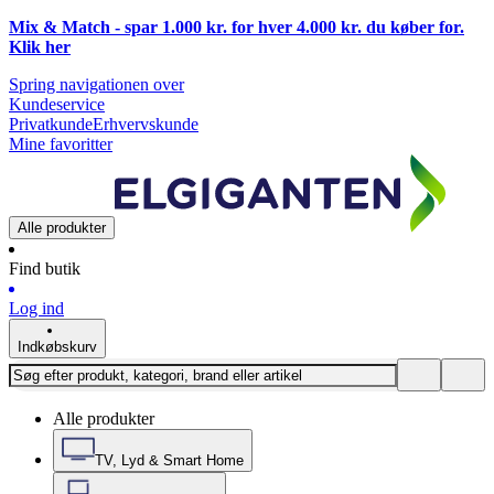
Mix & Match - spar 1.000 kr. for hver 4.000 kr. du køber for.
Klik
her
Spring navigationen over
Kundeservice
Privatkunde
Erhvervskunde
Mine favoritter
Alle produkter
Find butik
Log ind
Indkøbskurv
Alle produkter
TV, Lyd & Smart Home