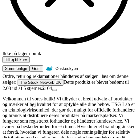
Ikke på lager i butik
Tilføj til kurv
Sammenlign
Gem
Ønskeskyen
Ordre, retur og reklamationer håndteres af sælger - læs om denne
sælger:
Dette produkt er blevet bedømt til
The Stock Network DK
2.03 ud af 5 stjerner.
2
104
Velkommen til vores butik! Vi tilbyder et bredt udvalg af produkter
og mærker af høj kvalitet for at opfylde alle dine behov. TSG Lab er
en teknologivirksomhed, der gør det muligt for officielle forhandlere
og brands at distribuere deres produkter på markedspladser. Vi
fungerer som registreret forhandler og håndterer kundeservice. Vi
svarer på beskeder inden for ~6 timer. Hvis du er et brand og ønsker
at forstå, hvordan vi fungerer, dele nogle retningslinjer for selektiv
distribution med os, eller hvis du har andre henvendelser om dit