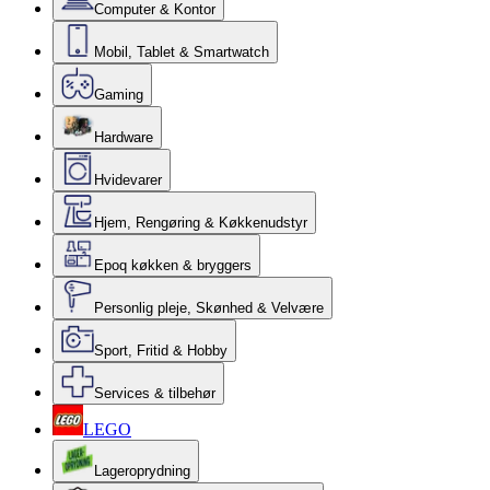
Computer & Kontor
Mobil, Tablet & Smartwatch
Gaming
Hardware
Hvidevarer
Hjem, Rengøring & Køkkenudstyr
Epoq køkken & bryggers
Personlig pleje, Skønhed & Velvære
Sport, Fritid & Hobby
Services & tilbehør
LEGO
Lageroprydning