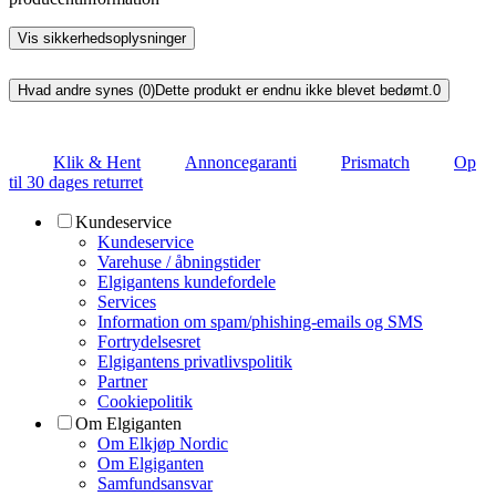
Vis sikkerhedsoplysninger
Hvad andre synes (0)
Dette produkt er endnu ikke blevet bedømt.
0
Klik & Hent
Annoncegaranti
Prismatch
Op
til 30 dages returret
Kundeservice
Kundeservice
Varehuse / åbningstider
Elgigantens kundefordele
Services
Information om spam/phishing-emails og SMS
Fortrydelsesret
Elgigantens privatlivspolitik
Partner
Cookiepolitik
Om Elgiganten
Om Elkjøp Nordic
Om Elgiganten
Samfundsansvar