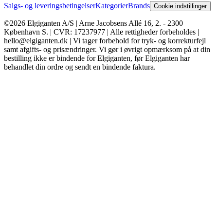
Salgs- og leveringsbetingelser
Kategorier
Brands
Cookie indstillinger
©2026 Elgiganten A/S | Arne Jacobsens Allé 16, 2. - 2300
København S. | CVR: 17237977 | Alle rettigheder forbeholdes |
hello@elgiganten.dk | Vi tager forbehold for tryk- og korrekturfejl
samt afgifts- og prisændringer. Vi gør i øvrigt opmærksom på at din
bestilling ikke er bindende for Elgiganten, før Elgiganten har
behandlet din ordre og sendt en bindende faktura.