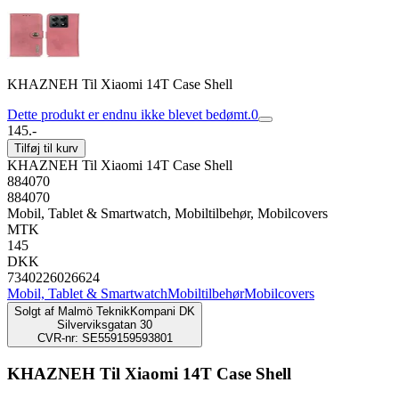
KHAZNEH Til Xiaomi 14T Case Shell
Dette produkt er endnu ikke blevet bedømt.
0
145.-
Tilføj til kurv
KHAZNEH Til Xiaomi 14T Case Shell
884070
884070
Mobil, Tablet & Smartwatch, Mobiltilbehør, Mobilcovers
MTK
145
DKK
7340226026624
Mobil, Tablet & Smartwatch
Mobiltilbehør
Mobilcovers
Solgt af
Malmö TeknikKompani DK
Silverviksgatan 30
CVR-nr: SE559159593801
KHAZNEH Til Xiaomi 14T Case Shell