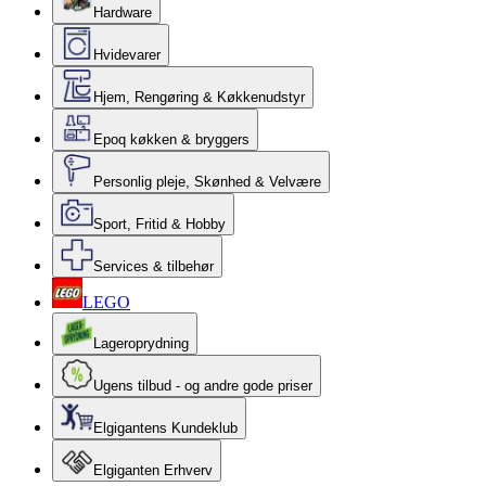
Hardware
Hvidevarer
Hjem, Rengøring & Køkkenudstyr
Epoq køkken & bryggers
Personlig pleje, Skønhed & Velvære
Sport, Fritid & Hobby
Services & tilbehør
LEGO
Lageroprydning
Ugens tilbud - og andre gode priser
Elgigantens Kundeklub
Elgiganten Erhverv