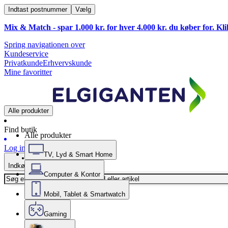
Indtast postnummer
Vælg
Mix & Match - spar 1.000 kr. for hver 4.000 kr. du køber for. Kl
Spring navigationen over
Kundeservice
Privatkunde
Erhvervskunde
Mine favoritter
Alle produkter
Find butik
Alle produkter
Log ind
TV, Lyd & Smart Home
Indkøbskurv
Computer & Kontor
Mobil, Tablet & Smartwatch
Gaming