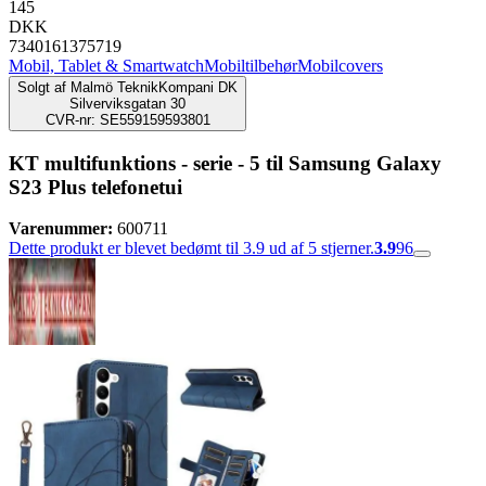
145
DKK
7340161375719
Mobil, Tablet & Smartwatch
Mobiltilbehør
Mobilcovers
Solgt af
Malmö TeknikKompani DK
Silverviksgatan 30
CVR-nr: SE559159593801
KT multifunktions - serie - 5 til Samsung Galaxy
S23 Plus telefonetui
Varenummer:
600711
Dette produkt er blevet bedømt til 3.9 ud af 5 stjerner.
3.9
96