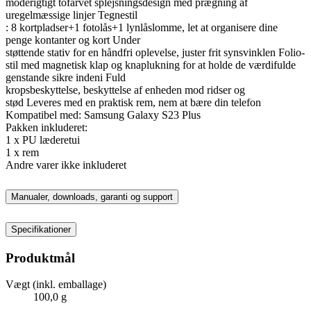
moderigtigt tofarvet splejsningsdesign med prægning af
uregelmæssige linjer Tegnestil
: 8 kortpladser+1 fotolås+1 lynlåslomme, let at organisere dine
penge kontanter og kort Under
støttende stativ for en håndfri oplevelse, juster frit synsvinklen Folio-
stil med magnetisk klap og knaplukning for at holde de værdifulde
genstande sikre indeni Fuld
kropsbeskyttelse, beskyttelse af enheden mod ridser og
stød Leveres med en praktisk rem, nem at bære din telefon
Kompatibel med: Samsung Galaxy S23 Plus
Pakken inkluderet:
1 x PU læderetui
1 x rem
Andre varer ikke inkluderet
Manualer, downloads, garanti og support
Specifikationer
Produktmål
Vægt (inkl. emballage)
100,0 g