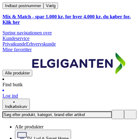
Indtast postnummer
Vælg
Mix & Match - spar 1.000 kr. for hver 4.000 kr. du køber for.
Klik
her
Spring navigationen over
Kundeservice
Privatkunde
Erhvervskunde
Mine favoritter
Alle produkter
Find butik
Log ind
Indkøbskurv
Alle produkter
TV, Lyd & Smart Home