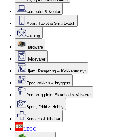
Computer & Kontor
Mobil, Tablet & Smartwatch
Gaming
Hardware
Hvidevarer
Hjem, Rengøring & Køkkenudstyr
Epoq køkken & bryggers
Personlig pleje, Skønhed & Velvære
Sport, Fritid & Hobby
Services & tilbehør
LEGO