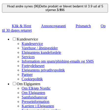
Hvad andre synes (96)
Dette produkt er blevet bedømt til 3.9 ud af 5
stjerner.
3.9
96
Klik & Hent
Annoncegaranti
Prismatch
Op
til 30 dages returret
Kundeservice
Kundeservice
Varehuse / åbningstider
Elgigantens kundefordele
Services
Information om spam/phishing-emails og SMS
Fortrydelsesret
Elgigantens privatlivspolitik
Partner
Cookiepolitik
Om Elgiganten
Om Elkjøp Nordic
Om Elgiganten
Samfundsansvar
Presseinformation
Karriere i Elgiganten