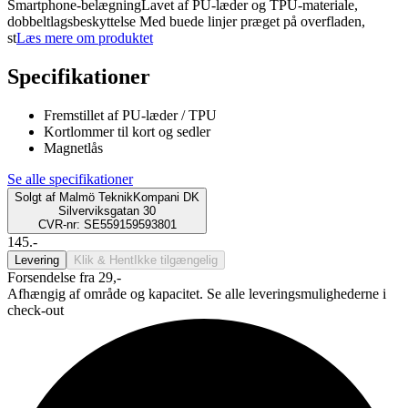
Smartphone-belægningLavet af PU-læder og TPU-materiale,
dobbeltlagsbeskyttelse Med buede linjer præget på overfladen,
st
Læs mere om produktet
Specifikationer
Fremstillet af PU-læder / TPU
Kortlommer til kort og sedler
Magnetlås
Se alle specifikationer
Solgt af
Malmö TeknikKompani DK
Silverviksgatan 30
CVR-nr: SE559159593801
145.-
Levering
Klik & Hent
Ikke tilgængelig
Forsendelse fra 29,-
Afhængig af område og kapacitet. Se alle leveringsmulighederne i
check-out