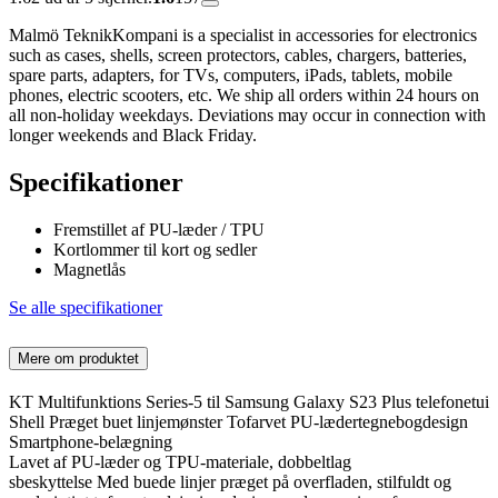
Malmö TeknikKompani is a specialist in accessories for electronics
such as cases, shells, screen protectors, cables, chargers, batteries,
spare parts, adapters, for TVs, computers, iPads, tablets, mobile
phones, electric scooters, etc. We ship all orders within 24 hours on
all non-holiday weekdays. Deviations may occur in connection with
longer weekends and Black Friday.
Specifikationer
Fremstillet af PU-læder / TPU
Kortlommer til kort og sedler
Magnetlås
Se alle specifikationer
Mere om produktet
KT Multifunktions Series-5 til Samsung Galaxy S23 Plus telefonetui
Shell Præget buet linjemønster Tofarvet PU-lædertegnebogdesign
Smartphone-belægning
Lavet af PU-læder og TPU-materiale, dobbeltlag
sbeskyttelse Med buede linjer præget på overfladen, stilfuldt og