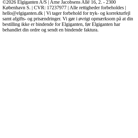
©2026 Elgiganten A/S | Arne Jacobsens Allé 16, 2. - 2300
København S. | CVR: 17237977 | Alle rettigheder forbeholdes |
hello@elgiganten.dk | Vi tager forbehold for tryk- og korrekturfejl
samt afgifts- og prisændringer. Vi gør i øvrigt opmærksom på at din
bestilling ikke er bindende for Elgiganten, før Elgiganten har
behandlet din ordre og sendt en bindende faktura.