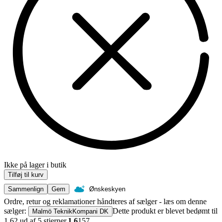
Ikke på lager i butik
Tilføj til kurv
Sammenlign
Gem
Ønskeskyen
Ordre, retur og reklamationer håndteres af sælger - læs om denne
sælger:
Dette produkt er blevet bedømt til
Malmö TeknikKompani DK
1.62 ud af 5 stjerner.
1.6
157