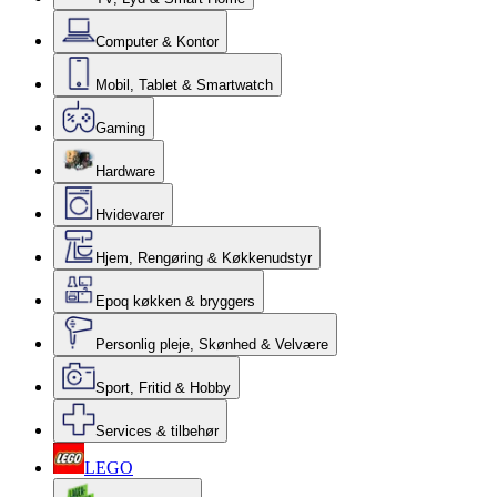
Computer & Kontor
Mobil, Tablet & Smartwatch
Gaming
Hardware
Hvidevarer
Hjem, Rengøring & Køkkenudstyr
Epoq køkken & bryggers
Personlig pleje, Skønhed & Velvære
Sport, Fritid & Hobby
Services & tilbehør
LEGO