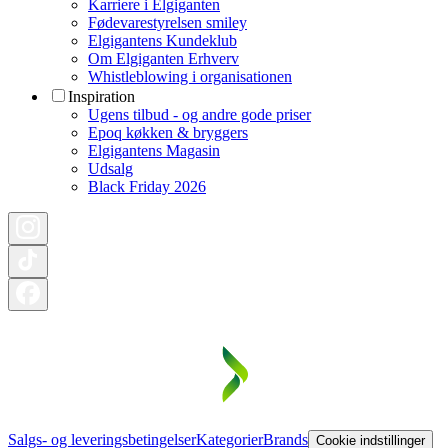
Karriere i Elgiganten
Fødevarestyrelsen smiley
Elgigantens Kundeklub
Om Elgiganten Erhverv
Whistleblowing i organisationen
Inspiration
Ugens tilbud - og andre gode priser
Epoq køkken & bryggers
Elgigantens Magasin
Udsalg
Black Friday 2026
Salgs- og leveringsbetingelser
Kategorier
Brands
Cookie indstillinger