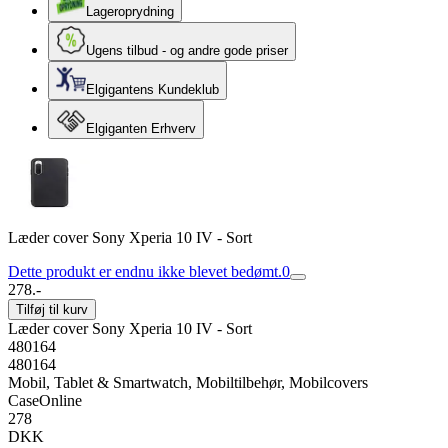
Lageroprydning
Ugens tilbud - og andre gode priser
Elgigantens Kundeklub
Elgiganten Erhverv
Læder cover Sony Xperia 10 IV - Sort
Dette produkt er endnu ikke blevet bedømt.
0
278.-
Tilføj til kurv
Læder cover Sony Xperia 10 IV - Sort
480164
480164
Mobil, Tablet & Smartwatch, Mobiltilbehør, Mobilcovers
CaseOnline
278
DKK