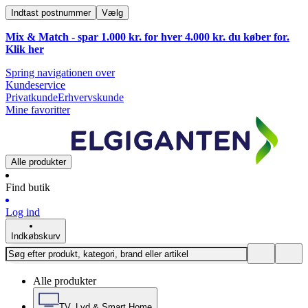
Indtast postnummer
Vælg
Mix & Match - spar 1.000 kr. for hver 4.000 kr. du køber for.
Klik
her
Spring navigationen over
Kundeservice
Privatkunde
Erhvervskunde
Mine favoritter
Alle produkter
Find butik
Log ind
Indkøbskurv
Alle produkter
TV, Lyd & Smart Home