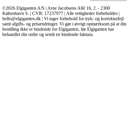
©2026 Elgiganten A/S | Arne Jacobsens Allé 16, 2. - 2300
København S. | CVR: 17237977 | Alle rettigheder forbeholdes |
hello@elgiganten.dk | Vi tager forbehold for tryk- og korrekturfejl
samt afgifts- og prisændringer. Vi gør i øvrigt opmærksom på at din
bestilling ikke er bindende for Elgiganten, før Elgiganten har
behandlet din ordre og sendt en bindende faktura.