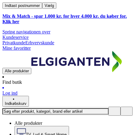
Indtast postnummer
Vælg
Mix & Match - spar 1.000 kr. for hver 4.000 kr. du køber for.
Klik
her
Spring navigationen over
Kundeservice
Privatkunde
Erhvervskunde
Mine favoritter
Alle produkter
Find butik
Log ind
Indkøbskurv
Alle produkter
TV, Lyd & Smart Home