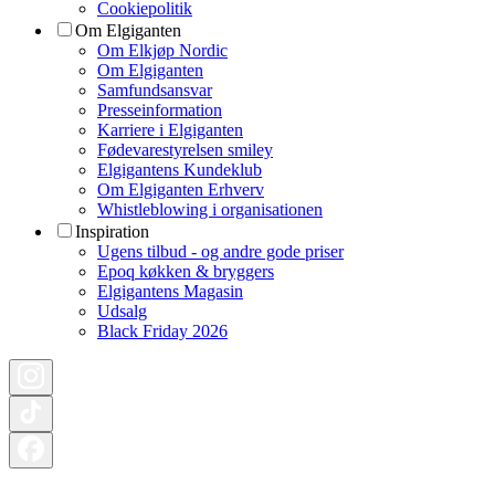
Cookiepolitik
Om Elgiganten
Om Elkjøp Nordic
Om Elgiganten
Samfundsansvar
Presseinformation
Karriere i Elgiganten
Fødevarestyrelsen smiley
Elgigantens Kundeklub
Om Elgiganten Erhverv
Whistleblowing i organisationen
Inspiration
Ugens tilbud - og andre gode priser
Epoq køkken & bryggers
Elgigantens Magasin
Udsalg
Black Friday 2026