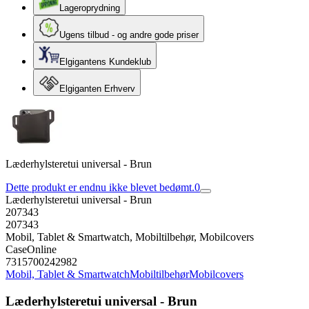
Lageroprydning
Ugens tilbud - og andre gode priser
Elgigantens Kundeklub
Elgiganten Erhverv
Læderhylsteretui universal - Brun
Dette produkt er endnu ikke blevet bedømt.
0
Læderhylsteretui universal - Brun
207343
207343
Mobil, Tablet & Smartwatch, Mobiltilbehør, Mobilcovers
CaseOnline
7315700242982
Mobil, Tablet & Smartwatch
Mobiltilbehør
Mobilcovers
Læderhylsteretui universal - Brun