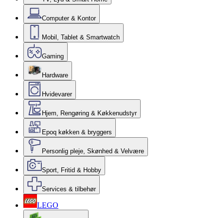
Computer & Kontor
Mobil, Tablet & Smartwatch
Gaming
Hardware
Hvidevarer
Hjem, Rengøring & Køkkenudstyr
Epoq køkken & bryggers
Personlig pleje, Skønhed & Velvære
Sport, Fritid & Hobby
Services & tilbehør
LEGO