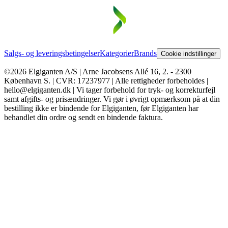
Salgs- og leveringsbetingelser
Kategorier
Brands
Cookie indstillinger
©2026 Elgiganten A/S | Arne Jacobsens Allé 16, 2. - 2300
København S. | CVR: 17237977 | Alle rettigheder forbeholdes |
hello@elgiganten.dk | Vi tager forbehold for tryk- og korrekturfejl
samt afgifts- og prisændringer. Vi gør i øvrigt opmærksom på at din
bestilling ikke er bindende for Elgiganten, før Elgiganten har
behandlet din ordre og sendt en bindende faktura.