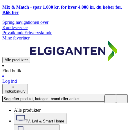
Mix & Match - spar 1.000 kr. for hver 4.000 kr. du køber for.
Klik
her
Spring navigationen over
Kundeservice
Privatkunde
Erhvervskunde
Mine favoritter
Alle produkter
Find butik
Log ind
Indkøbskurv
Alle produkter
TV, Lyd & Smart Home