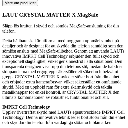
Mere om produktet
LAUT CRYSTAL MATTER X MagSafe
Släpp lös kraften i skydd och sömlös MagSafe-anslutning för din
telefon.
Detta hållbara skal är utformat med noggrann uppmärksamhet på
detaljer och är designat för att skydda din telefon samtidigt som den
sömlöst ansluts med MagSafe-tillbehör. Genom att använda LAUTs
innovativa IMPKT Cell Technology erbjuder den fullt skydd och
exceptionell slagtålighet, vilket ger sinnesfrid i alla situationer. Den
transparenta designen visar upp din telefons stil, medan de halkfria
sidopanelerna med ergogrepp säkerställer ett säkert och bekvämt
grepp. CRYSTAL MATTER X avleder stötar bort från din enhet
och erbjuder extra kameraförsvar, vilket säkerställer ett omfattande
skydd. Med en upphöjd ram för extra skärmskydd och taktila
metallknappar för enkel kontroll, är CRYSTAL MATTER X den
ultimata kombinationen av robusthet, funktionalitet och stil.
IMPKT Cell Technology
Upplev överträffat skydd med LAUTs egenutvecklade IMPKT Cell
Technology. Denna innovativa teknik leder bort stötar från din enhet
och skyddar din telefon från vardagliga stötar och blåmärken.