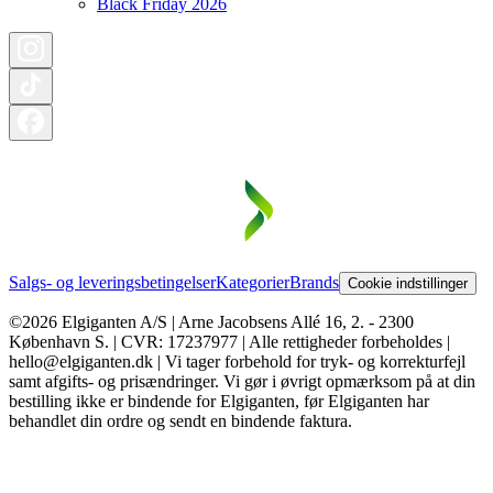
Black Friday 2026
Salgs- og leveringsbetingelser
Kategorier
Brands
Cookie indstillinger
©2026 Elgiganten A/S | Arne Jacobsens Allé 16, 2. - 2300
København S. | CVR: 17237977 | Alle rettigheder forbeholdes |
hello@elgiganten.dk | Vi tager forbehold for tryk- og korrekturfejl
samt afgifts- og prisændringer. Vi gør i øvrigt opmærksom på at din
bestilling ikke er bindende for Elgiganten, før Elgiganten har
behandlet din ordre og sendt en bindende faktura.