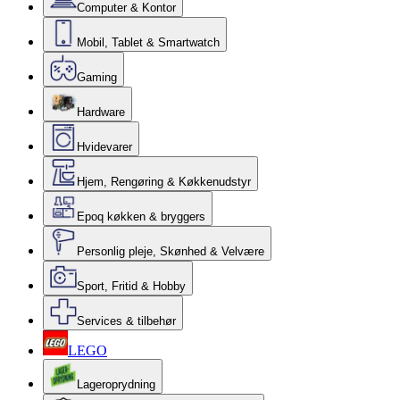
Computer & Kontor
Mobil, Tablet & Smartwatch
Gaming
Hardware
Hvidevarer
Hjem, Rengøring & Køkkenudstyr
Epoq køkken & bryggers
Personlig pleje, Skønhed & Velvære
Sport, Fritid & Hobby
Services & tilbehør
LEGO
Lageroprydning