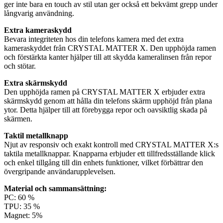
ger inte bara en touch av stil utan ger också ett bekvämt grepp under
långvarig användning.
Extra kameraskydd
Bevara integriteten hos din telefons kamera med det extra
kameraskyddet från CRYSTAL MATTER X. Den upphöjda ramen
och förstärkta kanter hjälper till att skydda kameralinsen från repor
och stötar.
Extra skärmskydd
Den upphöjda ramen på CRYSTAL MATTER X erbjuder extra
skärmskydd genom att hålla din telefons skärm upphöjd från plana
ytor. Detta hjälper till att förebygga repor och oavsiktlig skada på
skärmen.
Taktil metallknapp
Njut av responsiv och exakt kontroll med CRYSTAL MATTER X:s
taktila metallknappar. Knapparna erbjuder ett tillfredsställande klick
och enkel tillgång till din enhets funktioner, vilket förbättrar den
övergripande användarupplevelsen.
Material och sammansättning:
PC: 60 %
TPU: 35 %
Magnet: 5%