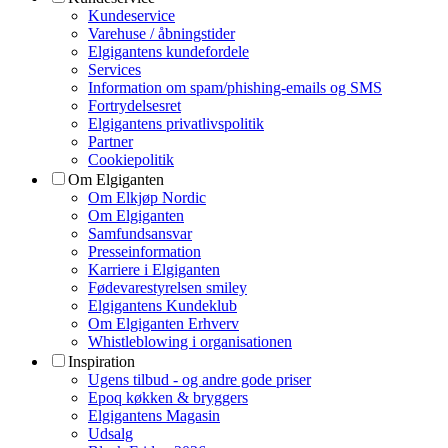
Kundeservice
Varehuse / åbningstider
Elgigantens kundefordele
Services
Information om spam/phishing-emails og SMS
Fortrydelsesret
Elgigantens privatlivspolitik
Partner
Cookiepolitik
Om Elgiganten
Om Elkjøp Nordic
Om Elgiganten
Samfundsansvar
Presseinformation
Karriere i Elgiganten
Fødevarestyrelsen smiley
Elgigantens Kundeklub
Om Elgiganten Erhverv
Whistleblowing i organisationen
Inspiration
Ugens tilbud - og andre gode priser
Epoq køkken & bryggers
Elgigantens Magasin
Udsalg