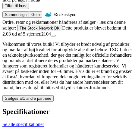
Tilføj til kurv
Sammenlign
Gem
Ønskeskyen
Ordre, retur og reklamationer håndteres af sælger - læs om denne
sælger:
Dette produkt er blevet bedømt til
The Stock Network DK
2.03 ud af 5 stjerner.
2
104
Velkommen til vores butik! Vi tilbyder et bredt udvalg af produkter
og mærker af høj kvalitet for at opfylde alle dine behov. TSG Lab er
en teknologivirksomhed, der gør det muligt for officielle forhandlere
og brands at distribuere deres produkter på markedspladser. Vi
fungerer som registreret forhandler og håndterer kundeservice. Vi
svarer på beskeder inden for ~6 timer. Hvis du er et brand og ønsker
at forstå, hvordan vi fungerer, dele nogle retningslinjer for selektiv
distribution med os, eller hvis du har andre henvendelser om dit
brand, bedes du gå til: https://bit.ly/disclaimer-for-brands.
Sælges af
1 andre partnere
Specifikationer
Se alle specifikationer