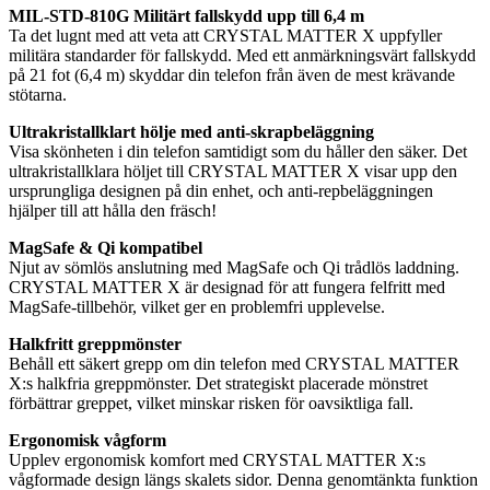
MIL-STD-810G Militärt fallskydd upp till 6,4 m
Ta det lugnt med att veta att CRYSTAL MATTER X uppfyller
militära standarder för fallskydd. Med ett anmärkningsvärt fallskydd
på 21 fot (6,4 m) skyddar din telefon från även de mest krävande
stötarna.
Ultrakristallklart hölje med anti-skrapbeläggning
Visa skönheten i din telefon samtidigt som du håller den säker. Det
ultrakristallklara höljet till CRYSTAL MATTER X visar upp den
ursprungliga designen på din enhet, och anti-repbeläggningen
hjälper till att hålla den fräsch!
MagSafe & Qi kompatibel
Njut av sömlös anslutning med MagSafe och Qi trådlös laddning.
CRYSTAL MATTER X är designad för att fungera felfritt med
MagSafe-tillbehör, vilket ger en problemfri upplevelse.
Halkfritt greppmönster
Behåll ett säkert grepp om din telefon med CRYSTAL MATTER
X:s halkfria greppmönster. Det strategiskt placerade mönstret
förbättrar greppet, vilket minskar risken för oavsiktliga fall.
Ergonomisk vågform
Upplev ergonomisk komfort med CRYSTAL MATTER X:s
vågformade design längs skalets sidor. Denna genomtänkta funktion