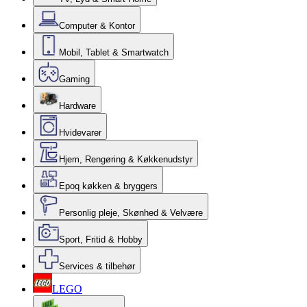
Computer & Kontor
Mobil, Tablet & Smartwatch
Gaming
Hardware
Hvidevarer
Hjem, Rengøring & Køkkenudstyr
Epoq køkken & bryggers
Personlig pleje, Skønhed & Velvære
Sport, Fritid & Hobby
Services & tilbehør
LEGO