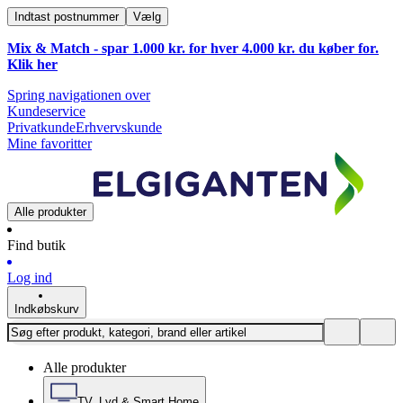
Indtast postnummer
Vælg
Mix & Match - spar 1.000 kr. for hver 4.000 kr. du køber for.
Klik
her
Spring navigationen over
Kundeservice
Privatkunde
Erhvervskunde
Mine favoritter
Alle produkter
Find butik
Log ind
Indkøbskurv
Alle produkter
TV, Lyd & Smart Home