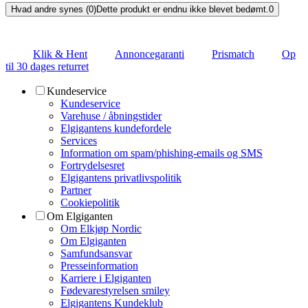
Hvad andre synes (0)
Dette produkt er endnu ikke blevet bedømt.
0
Klik & Hent
Annoncegaranti
Prismatch
Op
til 30 dages returret
Kundeservice
Kundeservice
Varehuse / åbningstider
Elgigantens kundefordele
Services
Information om spam/phishing-emails og SMS
Fortrydelsesret
Elgigantens privatlivspolitik
Partner
Cookiepolitik
Om Elgiganten
Om Elkjøp Nordic
Om Elgiganten
Samfundsansvar
Presseinformation
Karriere i Elgiganten
Fødevarestyrelsen smiley
Elgigantens Kundeklub