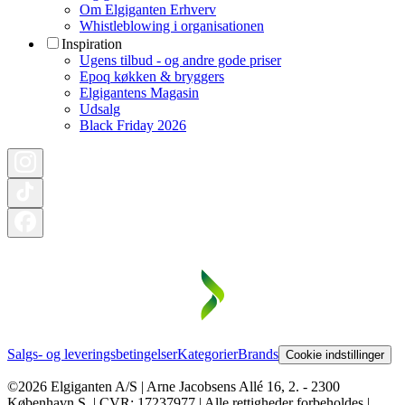
Om Elgiganten Erhverv
Whistleblowing i organisationen
Inspiration
Ugens tilbud - og andre gode priser
Epoq køkken & bryggers
Elgigantens Magasin
Udsalg
Black Friday 2026
Salgs- og leveringsbetingelser
Kategorier
Brands
Cookie indstillinger
©2026 Elgiganten A/S | Arne Jacobsens Allé 16, 2. - 2300
København S. | CVR: 17237977 | Alle rettigheder forbeholdes |