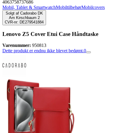
4063758737686
Mobil, Tablet & Smartwatch
Mobiltilbehør
Mobilcovers
Solgt af
Cadorabo DK
Am Kirschbaum 2
CVR-nr: DE279541884
Lenovo Z5 Cover Etui Case Håndtaske
Varenummer:
950813
Dette produkt er endnu ikke blevet bedømt.
0