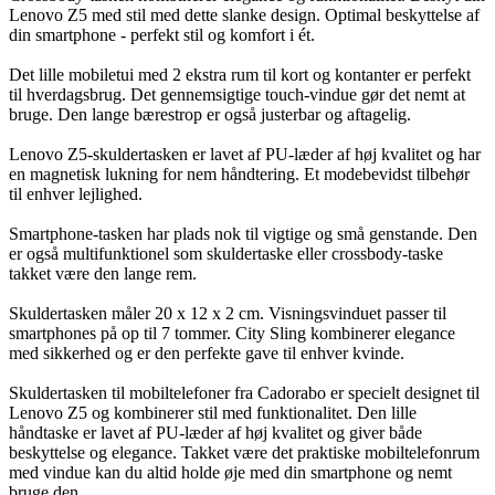
Lenovo Z5 med stil med dette slanke design. Optimal beskyttelse af
din smartphone - perfekt stil og komfort i ét.
Det lille mobiletui med 2 ekstra rum til kort og kontanter er perfekt
til hverdagsbrug. Det gennemsigtige touch-vindue gør det nemt at
bruge. Den lange bærestrop er også justerbar og aftagelig.
Lenovo Z5-skuldertasken er lavet af PU-læder af høj kvalitet og har
en magnetisk lukning for nem håndtering. Et modebevidst tilbehør
til enhver lejlighed.
Smartphone-tasken har plads nok til vigtige og små genstande. Den
er også multifunktionel som skuldertaske eller crossbody-taske
takket være den lange rem.
Skuldertasken måler 20 x 12 x 2 cm. Visningsvinduet passer til
smartphones på op til 7 tommer. City Sling kombinerer elegance
med sikkerhed og er den perfekte gave til enhver kvinde.
Skuldertasken til mobiltelefoner fra Cadorabo er specielt designet til
Lenovo Z5 og kombinerer stil med funktionalitet. Den lille
håndtaske er lavet af PU-læder af høj kvalitet og giver både
beskyttelse og elegance. Takket være det praktiske mobiltelefonrum
med vindue kan du altid holde øje med din smartphone og nemt
bruge den.