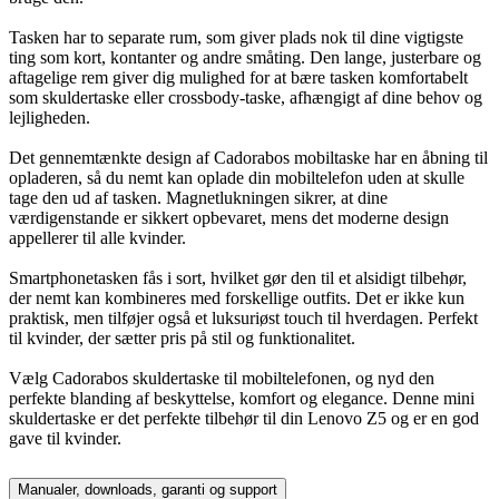
Tasken har to separate rum, som giver plads nok til dine vigtigste
ting som kort, kontanter og andre småting. Den lange, justerbare og
aftagelige rem giver dig mulighed for at bære tasken komfortabelt
som skuldertaske eller crossbody-taske, afhængigt af dine behov og
lejligheden.
Det gennemtænkte design af Cadorabos mobiltaske har en åbning til
opladeren, så du nemt kan oplade din mobiltelefon uden at skulle
tage den ud af tasken. Magnetlukningen sikrer, at dine
værdigenstande er sikkert opbevaret, mens det moderne design
appellerer til alle kvinder.
Smartphonetasken fås i sort, hvilket gør den til et alsidigt tilbehør,
der nemt kan kombineres med forskellige outfits. Det er ikke kun
praktisk, men tilføjer også et luksuriøst touch til hverdagen. Perfekt
til kvinder, der sætter pris på stil og funktionalitet.
Vælg Cadorabos skuldertaske til mobiltelefonen, og nyd den
perfekte blanding af beskyttelse, komfort og elegance. Denne mini
skuldertaske er det perfekte tilbehør til din Lenovo Z5 og er en god
gave til kvinder.
Manualer, downloads, garanti og support