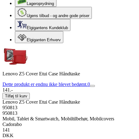
Lageroprydning
Ugens tilbud - og andre gode priser
Elgigantens Kundeklub
Elgiganten Erhverv
Lenovo Z5 Cover Etui Case Håndtaske
Dette produkt er endnu ikke blevet bedømt.
0
141.-
Tilføj til kurv
Lenovo Z5 Cover Etui Case Håndtaske
950813
950813
Mobil, Tablet & Smartwatch, Mobiltilbehør, Mobilcovers
Cadorabo
141
DKK