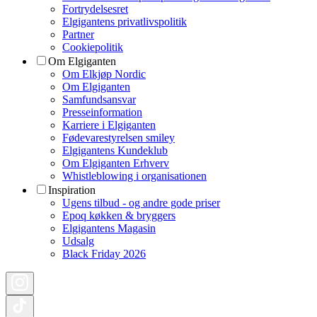
Fortrydelsesret
Elgigantens privatlivspolitik
Partner
Cookiepolitik
Om Elgiganten
Om Elkjøp Nordic
Om Elgiganten
Samfundsansvar
Presseinformation
Karriere i Elgiganten
Fødevarestyrelsen smiley
Elgigantens Kundeklub
Om Elgiganten Erhverv
Whistleblowing i organisationen
Inspiration
Ugens tilbud - og andre gode priser
Epoq køkken & bryggers
Elgigantens Magasin
Udsalg
Black Friday 2026