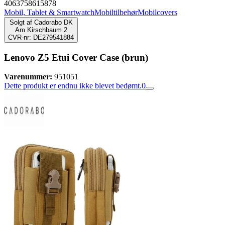
4063758615878
Mobil, Tablet & Smartwatch
Mobiltilbehør
Mobilcovers
Solgt af
Cadorabo DK
Am Kirschbaum 2
CVR-nr: DE279541884
Lenovo Z5 Etui Cover Case (brun)
Varenummer:
951051
Dette produkt er endnu ikke blevet bedømt.
0