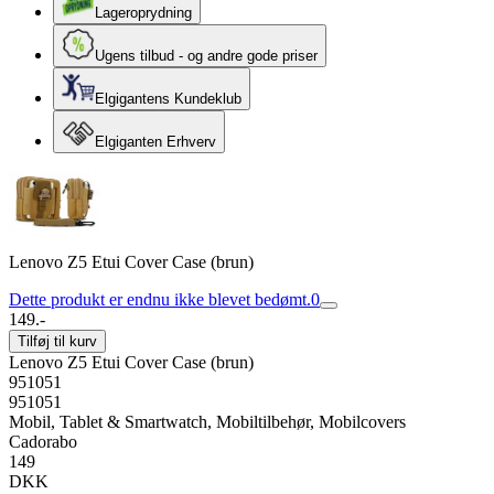
Lageroprydning
Ugens tilbud - og andre gode priser
Elgigantens Kundeklub
Elgiganten Erhverv
Lenovo Z5 Etui Cover Case (brun)
Dette produkt er endnu ikke blevet bedømt.
0
149.-
Tilføj til kurv
Lenovo Z5 Etui Cover Case (brun)
951051
951051
Mobil, Tablet & Smartwatch, Mobiltilbehør, Mobilcovers
Cadorabo
149
DKK