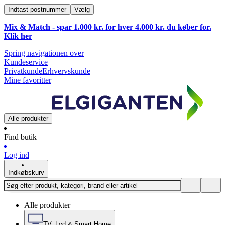
Indtast postnummer
Vælg
Mix & Match - spar 1.000 kr. for hver 4.000 kr. du køber for.
Klik
her
Spring navigationen over
Kundeservice
Privatkunde
Erhvervskunde
Mine favoritter
Alle produkter
Find butik
Log ind
Indkøbskurv
Alle produkter
TV, Lyd & Smart Home