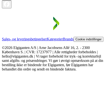
Salgs- og leveringsbetingelser
Kategorier
Brands
Cookie indstillinger
©2026 Elgiganten A/S | Arne Jacobsens Allé 16, 2. - 2300
København S. | CVR: 17237977 | Alle rettigheder forbeholdes |
hello@elgiganten.dk | Vi tager forbehold for tryk- og korrekturfejl
samt afgifts- og prisændringer. Vi gør i øvrigt opmærksom på at din
bestilling ikke er bindende for Elgiganten, før Elgiganten har
behandlet din ordre og sendt en bindende faktura.