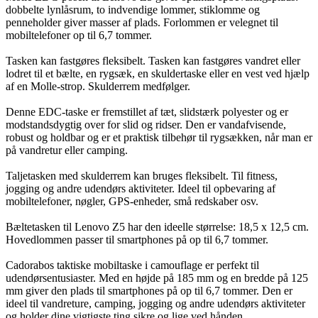
dobbelte lynlåsrum, to indvendige lommer, stiklomme og
penneholder giver masser af plads. Forlommen er velegnet til
mobiltelefoner op til 6,7 tommer.
Tasken kan fastgøres fleksibelt. Tasken kan fastgøres vandret eller
lodret til et bælte, en rygsæk, en skuldertaske eller en vest ved hjælp
af en Molle-strop. Skulderrem medfølger.
Denne EDC-taske er fremstillet af tæt, slidstærk polyester og er
modstandsdygtig over for slid og ridser. Den er vandafvisende,
robust og holdbar og er et praktisk tilbehør til rygsækken, når man er
på vandretur eller camping.
Taljetasken med skulderrem kan bruges fleksibelt. Til fitness,
jogging og andre udendørs aktiviteter. Ideel til opbevaring af
mobiltelefoner, nøgler, GPS-enheder, små redskaber osv.
Bæltetasken til Lenovo Z5 har den ideelle størrelse: 18,5 x 12,5 cm.
Hovedlommen passer til smartphones på op til 6,7 tommer.
Cadorabos taktiske mobiltaske i camouflage er perfekt til
udendørsentusiaster. Med en højde på 185 mm og en bredde på 125
mm giver den plads til smartphones på op til 6,7 tommer. Den er
ideel til vandreture, camping, jogging og andre udendørs aktiviteter
og holder dine vigtigste ting sikre og lige ved hånden.