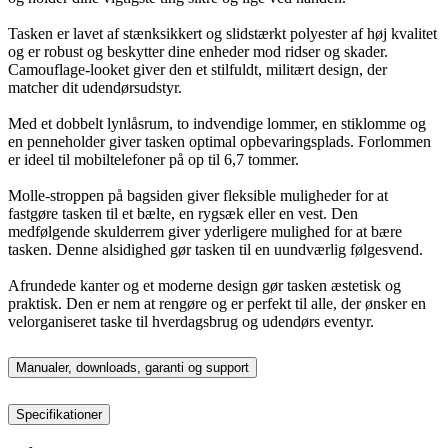
Tasken er lavet af stænksikkert og slidstærkt polyester af høj kvalitet
og er robust og beskytter dine enheder mod ridser og skader.
Camouflage-looket giver den et stilfuldt, militært design, der
matcher dit udendørsudstyr.
Med et dobbelt lynlåsrum, to indvendige lommer, en stiklomme og
en penneholder giver tasken optimal opbevaringsplads. Forlommen
er ideel til mobiltelefoner på op til 6,7 tommer.
Molle-stroppen på bagsiden giver fleksible muligheder for at
fastgøre tasken til et bælte, en rygsæk eller en vest. Den
medfølgende skulderrem giver yderligere mulighed for at bære
tasken. Denne alsidighed gør tasken til en uundværlig følgesvend.
Afrundede kanter og et moderne design gør tasken æstetisk og
praktisk. Den er nem at rengøre og er perfekt til alle, der ønsker en
velorganiseret taske til hverdagsbrug og udendørs eventyr.
Manualer, downloads, garanti og support
Specifikationer