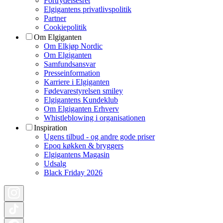
Fortrydelsesret
Elgigantens privatlivspolitik
Partner
Cookiepolitik
Om Elgiganten
Om Elkjøp Nordic
Om Elgiganten
Samfundsansvar
Presseinformation
Karriere i Elgiganten
Fødevarestyrelsen smiley
Elgigantens Kundeklub
Om Elgiganten Erhverv
Whistleblowing i organisationen
Inspiration
Ugens tilbud - og andre gode priser
Epoq køkken & bryggers
Elgigantens Magasin
Udsalg
Black Friday 2026