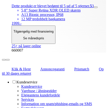
Dette produkt er blevet bedømt til 5 ud af 5 stjerner.
5
3
5,8” Super Retina XDR OLED skærm
A13 Bionic processor, IP68
12 MP tredobbelt bagkamera
1999.-
Tilgængelig med finansiering
Se månedspris
25+ på lager online
660007
Klik & Hent
Annoncegaranti
Prismatch
Op
til 30 dages returret
Kundeservice
Kundeservice
Varehuse / åbningstider
Elgigantens kundefordele
Services
Information om spam/phishing-emails og SMS