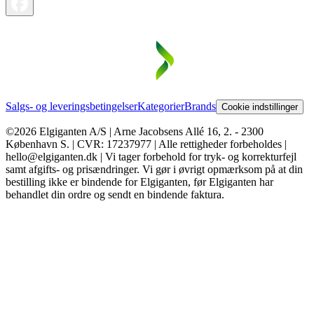
Salgs- og leveringsbetingelser
Kategorier
Brands
Cookie indstillinger
©2026 Elgiganten A/S | Arne Jacobsens Allé 16, 2. - 2300
København S. | CVR: 17237977 | Alle rettigheder forbeholdes |
hello@elgiganten.dk | Vi tager forbehold for tryk- og korrekturfejl
samt afgifts- og prisændringer. Vi gør i øvrigt opmærksom på at din
bestilling ikke er bindende for Elgiganten, før Elgiganten har
behandlet din ordre og sendt en bindende faktura.