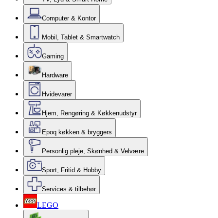
Computer & Kontor
Mobil, Tablet & Smartwatch
Gaming
Hardware
Hvidevarer
Hjem, Rengøring & Køkkenudstyr
Epoq køkken & bryggers
Personlig pleje, Skønhed & Velvære
Sport, Fritid & Hobby
Services & tilbehør
LEGO