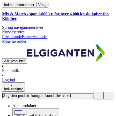
Indtast postnummer
Vælg
Mix & Match - spar 1.000 kr. for hver 4.000 kr. du køber for.
Klik
her
Spring navigationen over
Kundeservice
Privatkunde
Erhvervskunde
Mine favoritter
Alle produkter
Find butik
Log ind
Indkøbskurv
Alle produkter
TV, Lyd & Smart Home