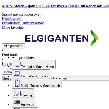
Mix & Match - spar 1.000 kr. for hver 4.000 kr. du køber for. Kl
Spring navigationen over
Kundeservice
Privatkunde
Erhvervskunde
Mine favoritter
Alle produkter
Find butik
Alle produkter
Log ind
TV, Lyd & Smart Home
Indkøbskurv
Computer & Kontor
Mobil, Tablet & Smartwatch
Gaming
Hardware