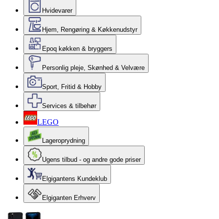
Hvidevarer
Hjem, Rengøring & Køkkenudstyr
Epoq køkken & bryggers
Personlig pleje, Skønhed & Velvære
Sport, Fritid & Hobby
Services & tilbehør
LEGO
Lageroprydning
Ugens tilbud - og andre gode priser
Elgigantens Kundeklub
Elgiganten Erhverv