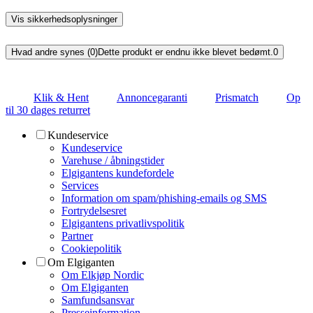
Vis sikkerhedsoplysninger
Hvad andre synes (0)
Dette produkt er endnu ikke blevet bedømt.
0
Klik & Hent
Annoncegaranti
Prismatch
Op
til 30 dages returret
Kundeservice
Kundeservice
Varehuse / åbningstider
Elgigantens kundefordele
Services
Information om spam/phishing-emails og SMS
Fortrydelsesret
Elgigantens privatlivspolitik
Partner
Cookiepolitik
Om Elgiganten
Om Elkjøp Nordic
Om Elgiganten
Samfundsansvar
Presseinformation