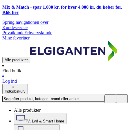
Mix & Match - spar 1.000 kr. for hver 4.000 kr. du køber for.
Klik
her
Spring navigationen over
Kundeservice
Privatkunde
Erhvervskunde
Mine favoritter
Alle produkter
Find butik
Log ind
Indkøbskurv
Alle produkter
TV, Lyd & Smart Home