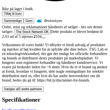
Ikke på lager i butik
Tilføj til kurv
Sammenlign
Gem
Ønskeskyen
Ordre, retur og reklamationer håndteres af sælger - læs om denne
sælger:
Dette produkt er blevet bedømt til
The Stock Network DK
2.03 ud af 5 stjerner.
2
104
Velkommen til vores butik! Vi tilbyder et bredt udvalg af produkter
og mærker af høj kvalitet for at opfylde alle dine behov. TSG Lab er
en teknologivirksomhed, der gør det muligt for officielle forhandlere
og brands at distribuere deres produkter på markedspladser. Vi
fungerer som registreret forhandler og håndterer kundeservice. Vi
svarer på beskeder inden for ~6 timer. Hvis du er et brand og ønsker
at forstå, hvordan vi fungerer, dele nogle retningslinjer for selektiv
distribution med os, eller hvis du har andre henvendelser om dit
brand, bedes du gå til: https://bit.ly/disclaimer-for-brands.
Sælges af
2 andre partnere
Specifikationer