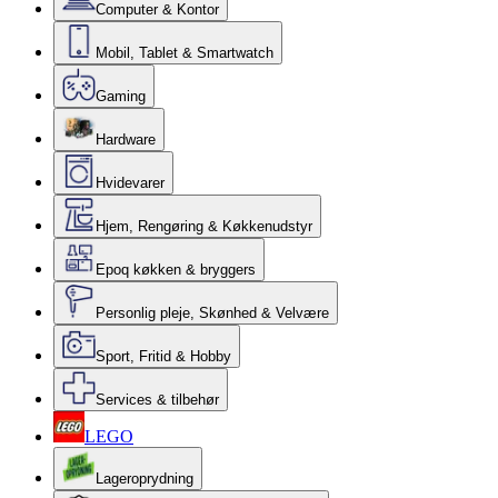
Computer & Kontor
Mobil, Tablet & Smartwatch
Gaming
Hardware
Hvidevarer
Hjem, Rengøring & Køkkenudstyr
Epoq køkken & bryggers
Personlig pleje, Skønhed & Velvære
Sport, Fritid & Hobby
Services & tilbehør
LEGO
Lageroprydning