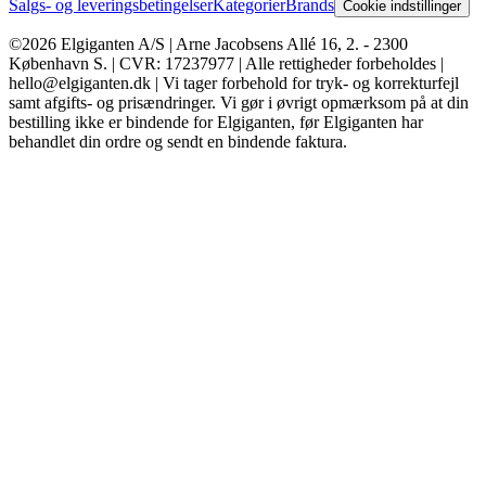
Salgs- og leveringsbetingelser
Kategorier
Brands
Cookie indstillinger
©2026 Elgiganten A/S | Arne Jacobsens Allé 16, 2. - 2300
København S. | CVR: 17237977 | Alle rettigheder forbeholdes |
hello@elgiganten.dk | Vi tager forbehold for tryk- og korrekturfejl
samt afgifts- og prisændringer. Vi gør i øvrigt opmærksom på at din
bestilling ikke er bindende for Elgiganten, før Elgiganten har
behandlet din ordre og sendt en bindende faktura.