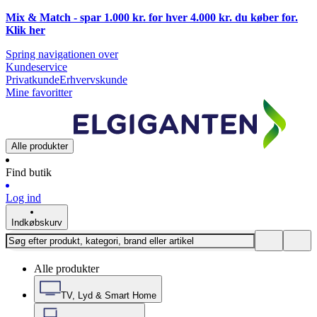
Mix & Match - spar 1.000 kr. for hver 4.000 kr. du køber for.
Klik
her
Spring navigationen over
Kundeservice
Privatkunde
Erhvervskunde
Mine favoritter
Alle produkter
Find butik
Log ind
Indkøbskurv
Alle produkter
TV, Lyd & Smart Home