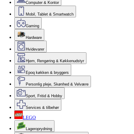
Computer & Kontor
Mobil, Tablet & Smartwatch
Gaming
Hardware
Hvidevarer
Hjem, Rengøring & Køkkenudstyr
Epoq køkken & bryggers
Personlig pleje, Skønhed & Velvære
Sport, Fritid & Hobby
Services & tilbehør
LEGO
Lageroprydning