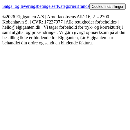
Salgs- og leveringsbetingelser
Kategorier
Brands
Cookie indstillinger
©2026 Elgiganten A/S | Arne Jacobsens Allé 16, 2. - 2300
København S. | CVR: 17237977 | Alle rettigheder forbeholdes |
hello@elgiganten.dk | Vi tager forbehold for tryk- og korrekturfejl
samt afgifts- og prisændringer. Vi gør i øvrigt opmærksom på at din
bestilling ikke er bindende for Elgiganten, før Elgiganten har
behandlet din ordre og sendt en bindende faktura.