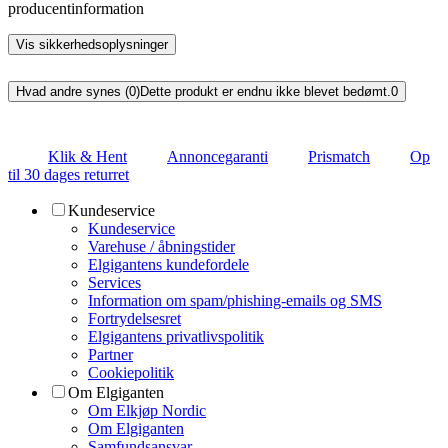
producentinformation
Vis sikkerhedsoplysninger
Hvad andre synes (0)
Dette produkt er endnu ikke blevet bedømt.
0
Klik & Hent
Annoncegaranti
Prismatch
Op
til 30 dages returret
Kundeservice
Kundeservice
Varehuse / åbningstider
Elgigantens kundefordele
Services
Information om spam/phishing-emails og SMS
Fortrydelsesret
Elgigantens privatlivspolitik
Partner
Cookiepolitik
Om Elgiganten
Om Elkjøp Nordic
Om Elgiganten
Samfundsansvar