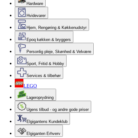
Hardware
Hvidevarer
Hjem, Rengøring & Køkkenudstyr
Epoq køkken & bryggers
Personlig pleje, Skønhed & Velvære
Sport, Fritid & Hobby
Services & tilbehør
LEGO
Lageroprydning
Ugens tilbud - og andre gode priser
Elgigantens Kundeklub
Elgiganten Erhverv