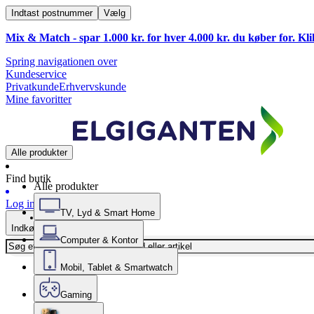
Indtast postnummer
Vælg
Mix & Match - spar 1.000 kr. for hver 4.000 kr. du køber for. Kl
Spring navigationen over
Kundeservice
Privatkunde
Erhvervskunde
Mine favoritter
Alle produkter
Find butik
Alle produkter
Log ind
TV, Lyd & Smart Home
Indkøbskurv
Computer & Kontor
Mobil, Tablet & Smartwatch
Gaming