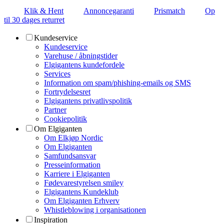
Klik & Hent
Annoncegaranti
Prismatch
Op
til 30 dages returret
Kundeservice
Kundeservice
Varehuse / åbningstider
Elgigantens kundefordele
Services
Information om spam/phishing-emails og SMS
Fortrydelsesret
Elgigantens privatlivspolitik
Partner
Cookiepolitik
Om Elgiganten
Om Elkjøp Nordic
Om Elgiganten
Samfundsansvar
Presseinformation
Karriere i Elgiganten
Fødevarestyrelsen smiley
Elgigantens Kundeklub
Om Elgiganten Erhverv
Whistleblowing i organisationen
Inspiration