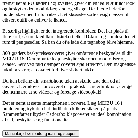
fremstillet af PU-læder i høj kvalitet, giver din enhed et stilfuldt look
og beskytter den mod ridser, stød og slitage. Det bløde inderfor
holder skærmen fri for ridser. Det klassiske sorte design passer til
ethvert outfit og enhver lejlighed.
Et særligt highlight er det integrerede kortholder. Det har plads til
flere kort, såsom kreditkort, kørekort eller ID-kort, og har desuden et
rum til pengesedler. Så kan du ofte lade din tegnebog blive hjemme.
360-graders beskyttelsescoveret giver omfattende beskyttelse til din
MEIZU 16. Den robuste klap beskytter skærmen mod ridser og
skader. Selv ved fald dæmper coveret stød effektivt. Den magnetiske
lukning sikrer, at coveret forbliver sikkert lukket.
Du kan betjene din smartphone uden at skulle tage den ud af
coveret. Derudover har coveret en praktisk standerfunktion, der gør
det nemmere at se videoer og foretage videoopkald.
Det er nemt at sætte smartphonen i coveret. Læg MEIZU 16 i
holderen og tryk den ind, indtil den klikker sikkert på plads.
Sammenfattet tilbyder Cadorabo-klapcoveret en ideel kombination
af stil, beskyttelse og funktionalitet.
Manualer, downloads, garanti og support