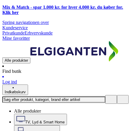
Mix & Match - spar 1.000 kr. for hver 4.000 kr. du køber for.
Klik
her
Spring navigationen over
Kundeservice
Privatkunde
Erhvervskunde
Mine favoritter
Alle produkter
Find butik
Log ind
Indkøbskurv
Alle produkter
TV, Lyd & Smart Home