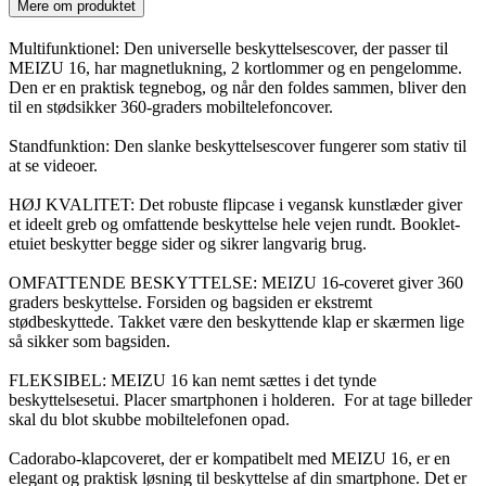
Mere om produktet
Multifunktionel: Den universelle beskyttelsescover, der passer til
MEIZU 16, har magnetlukning, 2 kortlommer og en pengelomme.
Den er en praktisk tegnebog, og når den foldes sammen, bliver den
til en stødsikker 360-graders mobiltelefoncover.
Standfunktion: Den slanke beskyttelsescover fungerer som stativ til
at se videoer.
HØJ KVALITET: Det robuste flipcase i vegansk kunstlæder giver
et ideelt greb og omfattende beskyttelse hele vejen rundt. Booklet-
etuiet beskytter begge sider og sikrer langvarig brug.
OMFATTENDE BESKYTTELSE: MEIZU 16-coveret giver 360
graders beskyttelse. Forsiden og bagsiden er ekstremt
stødbeskyttede. Takket være den beskyttende klap er skærmen lige
så sikker som bagsiden.
FLEKSIBEL: MEIZU 16 kan nemt sættes i det tynde
beskyttelsesetui. Placer smartphonen i holderen. For at tage billeder
skal du blot skubbe mobiltelefonen opad.
Cadorabo-klapcoveret, der er kompatibelt med MEIZU 16, er en
elegant og praktisk løsning til beskyttelse af din smartphone. Det er