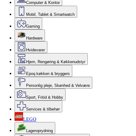
Computer & Kontor
Mobil, Tablet & Smartwatch
Gaming
Hardware
Hvidevarer
Hjem, Rengøring & Køkkenudstyr
Epoq køkken & bryggers
Personlig pleje, Skønhed & Velvære
Sport, Fritid & Hobby
Services & tilbehør
LEGO
Lageroprydning