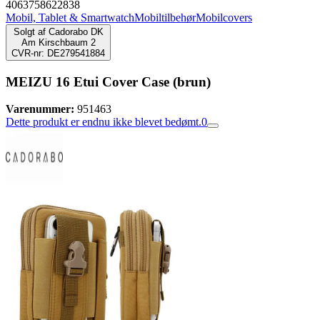
4063758622838
Mobil, Tablet & Smartwatch
Mobiltilbehør
Mobilcovers
Solgt af
Cadorabo DK
Am Kirschbaum 2
CVR-nr: DE279541884
MEIZU 16 Etui Cover Case (brun)
Varenummer:
951463
Dette produkt er endnu ikke blevet bedømt.
0