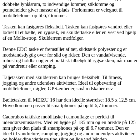
dobbelte lynlåsrum, to indvendige lommer, stiklomme og
penneholder giver masser af plads. Forlommen er velegnet til
mobiltelefoner op til 6,7 tommer.
Tasken kan fastgøres fleksibelt. Tasken kan fastgøres vandret eller
lodret til et bælte, en rygsæk, en skuldertaske eller en vest ved hjælp
af en Molle-strop. Skulderrem medfølger.
Denne EDC-taske er fremstillet af tæt, slidstærk polyester og er
modstandsdygtig over for slid og ridser. Den er vandafvisende,
robust og holdbar og er et praktisk tilbehør til rygsækken, når man er
på vandretur eller camping.
Taljetasken med skulderrem kan bruges fleksibelt. Til fitness,
jogging og andre udendørs aktiviteter. Ideel til opbevaring af
mobiltelefoner, nøgler, GPS-enheder, små redskaber osv.
Bæltetasken til MEIZU 16 har den ideelle størrelse: 18,5 x 12,5 cm.
Hovedlommen passer til smartphones på op til 6,7 tommer.
Cadorabos taktiske mobiltaske i camouflage er perfekt til
udendørsentusiaster. Med en højde på 185 mm og en bredde på 125
mm giver den plads til smartphones på op til 6,7 tommer. Den er
ideel til vandreture, camping, jogging og andre udendørs aktiviteter
og holder dine vigtigste ting sikre og lige ved hånden.