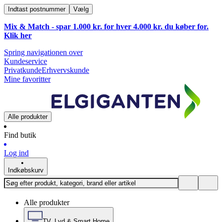
Indtast postnummer
Vælg
Mix & Match - spar 1.000 kr. for hver 4.000 kr. du køber for.
Klik
her
Spring navigationen over
Kundeservice
Privatkunde
Erhvervskunde
Mine favoritter
Alle produkter
Find butik
Log ind
Indkøbskurv
Alle produkter
TV, Lyd & Smart Home