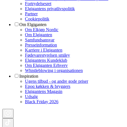
Fortrydelsesret
Elgigantens privatlivspolitik
Partner
Cookiepolitik
Om Elgiganten
Om Elkjøp Nordic
Om Elgiganten
Samfundsansvar
Presseinformation
Karriere i Elgiganten
Fødevarestyrelsen smiley
Elgigantens Kundeklub
Om Elgiganten Erhverv
Whistleblowing i organisationen
Inspiration
Ugens tilbud - og andre gode priser
Epoq køkken & bryggers
Elgigantens Magasin
Udsalg
Black Friday 2026