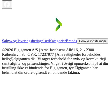
Salgs- og leveringsbetingelser
Kategorier
Brands
Cookie indstillinger
©2026 Elgiganten A/S | Arne Jacobsens Allé 16, 2. - 2300
København S. | CVR: 17237977 | Alle rettigheder forbeholdes |
hello@elgiganten.dk | Vi tager forbehold for tryk- og korrekturfejl
samt afgifts- og prisændringer. Vi gør i øvrigt opmærksom på at din
bestilling ikke er bindende for Elgiganten, før Elgiganten har
behandlet din ordre og sendt en bindende faktura.