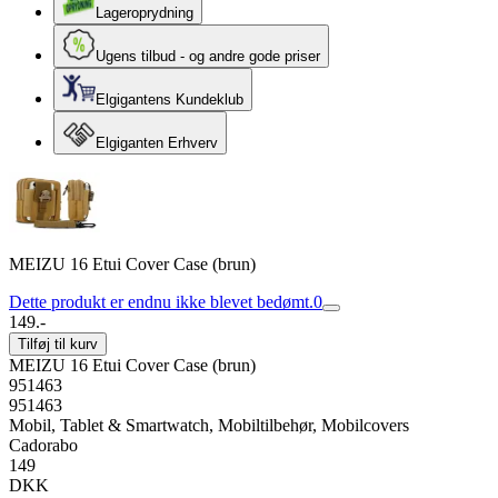
Lageroprydning
Ugens tilbud - og andre gode priser
Elgigantens Kundeklub
Elgiganten Erhverv
MEIZU 16 Etui Cover Case (brun)
Dette produkt er endnu ikke blevet bedømt.
0
149.-
Tilføj til kurv
MEIZU 16 Etui Cover Case (brun)
951463
951463
Mobil, Tablet & Smartwatch, Mobiltilbehør, Mobilcovers
Cadorabo
149
DKK