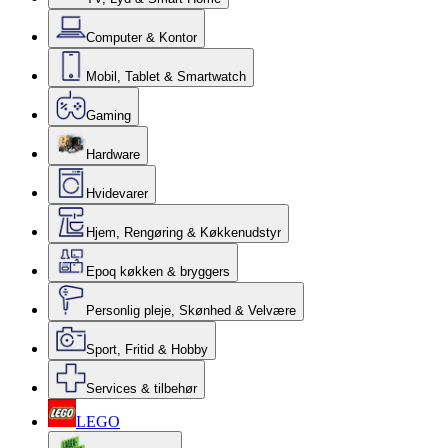
Computer & Kontor
Mobil, Tablet & Smartwatch
Gaming
Hardware
Hvidevarer
Hjem, Rengøring & Køkkenudstyr
Epoq køkken & bryggers
Personlig pleje, Skønhed & Velvære
Sport, Fritid & Hobby
Services & tilbehør
LEGO