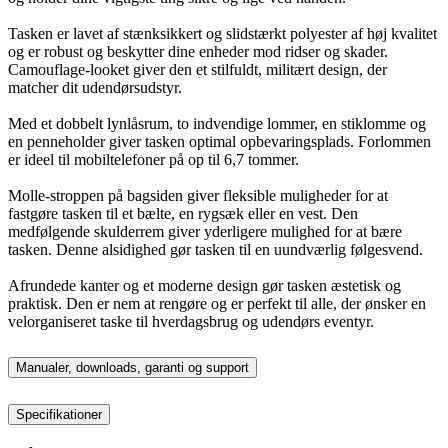
Tasken er lavet af stænksikkert og slidstærkt polyester af høj kvalitet
og er robust og beskytter dine enheder mod ridser og skader.
Camouflage-looket giver den et stilfuldt, militært design, der
matcher dit udendørsudstyr.
Med et dobbelt lynlåsrum, to indvendige lommer, en stiklomme og
en penneholder giver tasken optimal opbevaringsplads. Forlommen
er ideel til mobiltelefoner på op til 6,7 tommer.
Molle-stroppen på bagsiden giver fleksible muligheder for at
fastgøre tasken til et bælte, en rygsæk eller en vest. Den
medfølgende skulderrem giver yderligere mulighed for at bære
tasken. Denne alsidighed gør tasken til en uundværlig følgesvend.
Afrundede kanter og et moderne design gør tasken æstetisk og
praktisk. Den er nem at rengøre og er perfekt til alle, der ønsker en
velorganiseret taske til hverdagsbrug og udendørs eventyr.
Manualer, downloads, garanti og support
Specifikationer