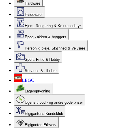
Hardware
Hvidevarer
Hjem, Rengøring & Køkkenudstyr
Epoq køkken & bryggers
Personlig pleje, Skønhed & Velvære
Sport, Fritid & Hobby
Services & tilbehør
LEGO
Lageroprydning
Ugens tilbud - og andre gode priser
Elgigantens Kundeklub
Elgiganten Erhverv