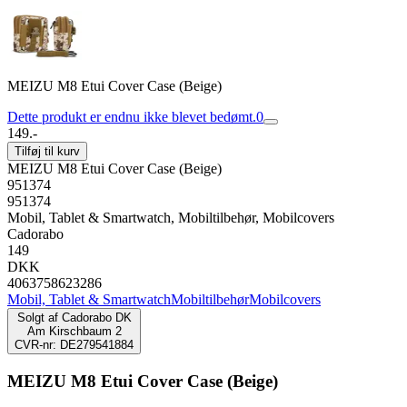
MEIZU M8 Etui Cover Case (Beige)
Dette produkt er endnu ikke blevet bedømt.
0
149.-
Tilføj til kurv
MEIZU M8 Etui Cover Case (Beige)
951374
951374
Mobil, Tablet & Smartwatch, Mobiltilbehør, Mobilcovers
Cadorabo
149
DKK
4063758623286
Mobil, Tablet & Smartwatch
Mobiltilbehør
Mobilcovers
Solgt af
Cadorabo DK
Am Kirschbaum 2
CVR-nr: DE279541884
MEIZU M8 Etui Cover Case (Beige)