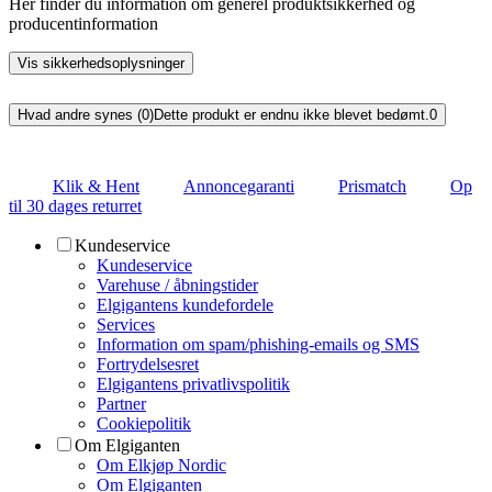
Her finder du information om generel produktsikkerhed og
producentinformation
Vis sikkerhedsoplysninger
Hvad andre synes (0)
Dette produkt er endnu ikke blevet bedømt.
0
Klik & Hent
Annoncegaranti
Prismatch
Op
til 30 dages returret
Kundeservice
Kundeservice
Varehuse / åbningstider
Elgigantens kundefordele
Services
Information om spam/phishing-emails og SMS
Fortrydelsesret
Elgigantens privatlivspolitik
Partner
Cookiepolitik
Om Elgiganten
Om Elkjøp Nordic
Om Elgiganten