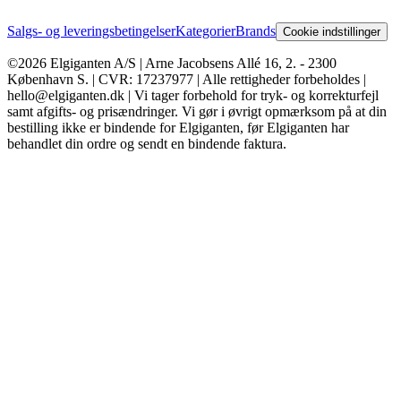
Salgs- og leveringsbetingelser
Kategorier
Brands
Cookie indstillinger
©2026 Elgiganten A/S | Arne Jacobsens Allé 16, 2. - 2300
København S. | CVR: 17237977 | Alle rettigheder forbeholdes |
hello@elgiganten.dk | Vi tager forbehold for tryk- og korrekturfejl
samt afgifts- og prisændringer. Vi gør i øvrigt opmærksom på at din
bestilling ikke er bindende for Elgiganten, før Elgiganten har
behandlet din ordre og sendt en bindende faktura.