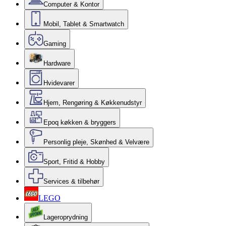
Computer & Kontor
Mobil, Tablet & Smartwatch
Gaming
Hardware
Hvidevarer
Hjem, Rengøring & Køkkenudstyr
Epoq køkken & bryggers
Personlig pleje, Skønhed & Velvære
Sport, Fritid & Hobby
Services & tilbehør
LEGO
Lageroprydning