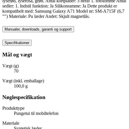
lyserød, lyserosa, grøn. Antal kortplader: 3 heraf 1. fotolomme Antal
sedler: 1. Indstil funktion: Ja Silikonramme: Ja Dette produkt er
kompatibelt med: Samsung Galaxy A71 Model nr: SM-A715F (6,7
"") Materiale: Pu læder Andet: Skjult magnetlås.
Manualer, downloads, garanti og support
Specifikationer
Mål og vægt
Vægt (g)
70
Vægt (inkl. emballage)
100,0 g
Nøglespecifikation
Produkttype
Pungetui til mobiltelefon
Materiale
Syntetisk læder