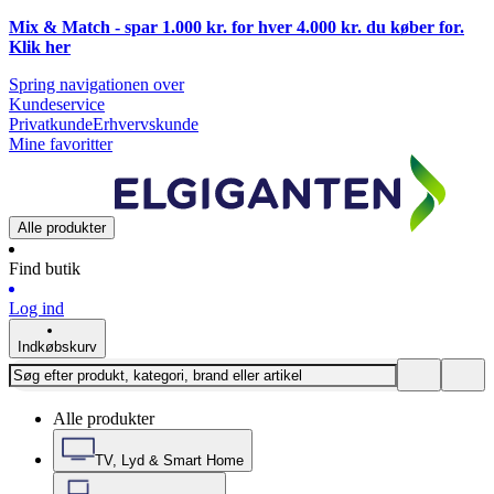
Mix & Match - spar 1.000 kr. for hver 4.000 kr. du køber for.
Klik
her
Spring navigationen over
Kundeservice
Privatkunde
Erhvervskunde
Mine favoritter
Alle produkter
Find butik
Log ind
Indkøbskurv
Alle produkter
TV, Lyd & Smart Home