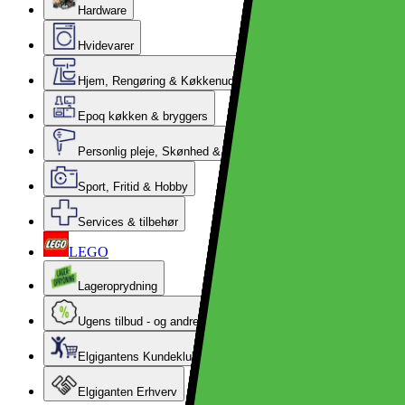
Hardware
Hvidevarer
Hjem, Rengøring & Køkkenudstyr
Epoq køkken & bryggers
Personlig pleje, Skønhed & Velvære
Sport, Fritid & Hobby
Services & tilbehør
LEGO
Lageroprydning
Ugens tilbud - og andre gode priser
Elgigantens Kundeklub
Elgiganten Erhverv