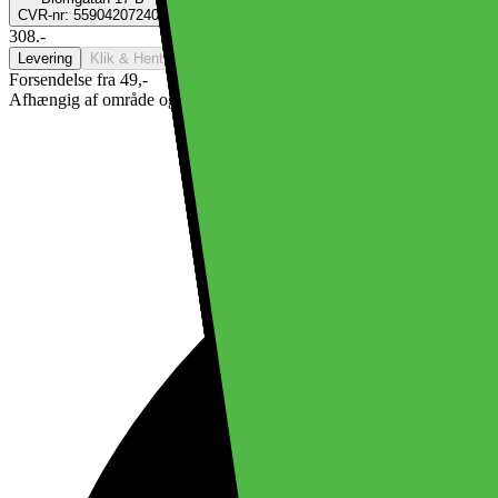
CVR-nr: 559042072401
308.-
Levering
Klik & Hent
Ikke tilgængelig
Forsendelse fra 49,-
Afhængig af område og kapacitet. Se alle leveringsmulighederne i ch