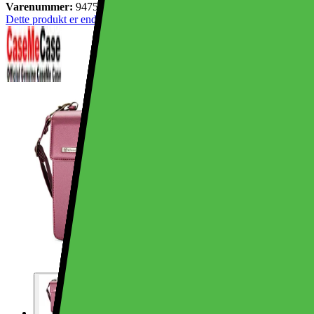
Varenummer:
947539
Dette produkt er endnu ikke blevet bedømt.
0