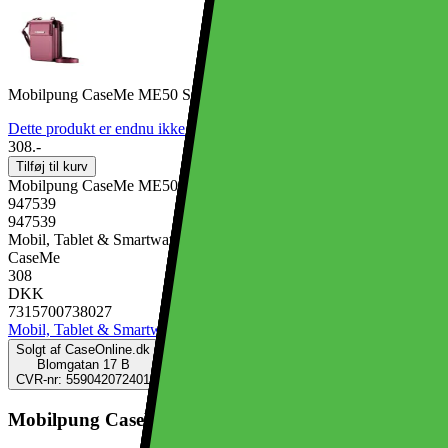
Mobilpung CaseMe ME50 Samsung Galaxy Z Fold 7 - Dragon Fruit
Dette produkt er endnu ikke blevet bedømt.
0
308.-
Tilføj til kurv
Mobilpung CaseMe ME50 Samsung Galaxy Z Fold 7 - Dragon Fruit
947539
947539
Mobil, Tablet & Smartwatch, Mobiltilbehør, Mobilcovers
CaseMe
308
DKK
7315700738027
Mobil, Tablet & Smartwatch
Mobiltilbehør
Mobilcovers
Solgt af
CaseOnline.dk
Blomgatan 17 B
CVR-nr: 559042072401
Mobilpung CaseMe ME50 Samsung Galaxy Z Fold 7 