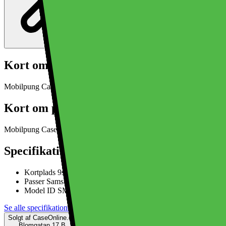
Kort om produktet
Mobilpung CaseMe ME50 Samsung Galaxy Z Fold 7 - Dragon Fruit
Kort om produktet
Mobilpung CaseMe ME50 Samsung Galaxy Z Fold 7 - Dragon Fruit
Specifikationer
Kortplads 9st
Passer Samsung Galaxy Z Fold 7
Model ID SM-F966B/DS
Se alle specifikationer
Solgt af
CaseOnline.dk
Blomgatan 17 B