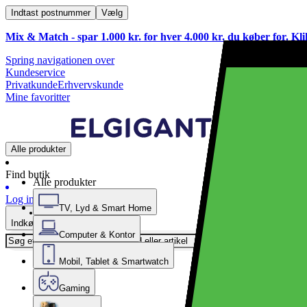
Indtast postnummer
Vælg
Mix & Match - spar 1.000 kr. for hver 4.000 kr. du køber for. Kl
Spring navigationen over
Kundeservice
Privatkunde
Erhvervskunde
Mine favoritter
Alle produkter
Find butik
Alle produkter
Log ind
TV, Lyd & Smart Home
Indkøbskurv
Computer & Kontor
Mobil, Tablet & Smartwatch
Gaming