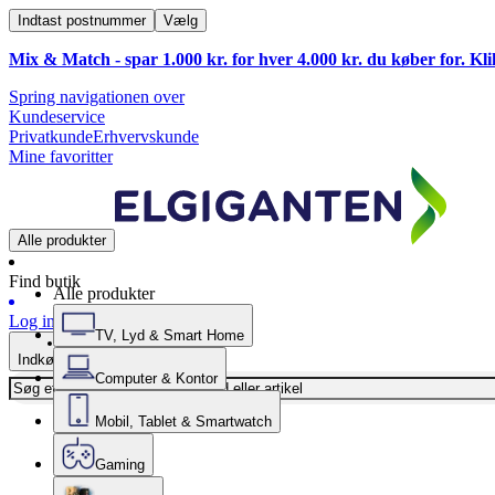
Indtast postnummer
Vælg
Mix & Match - spar 1.000 kr. for hver 4.000 kr. du køber for. Kl
Spring navigationen over
Kundeservice
Privatkunde
Erhvervskunde
Mine favoritter
Alle produkter
Find butik
Alle produkter
Log ind
TV, Lyd & Smart Home
Indkøbskurv
Computer & Kontor
Mobil, Tablet & Smartwatch
Gaming