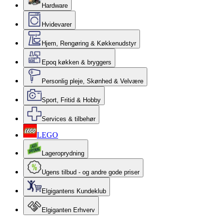
Hardware
Hvidevarer
Hjem, Rengøring & Køkkenudstyr
Epoq køkken & bryggers
Personlig pleje, Skønhed & Velvære
Sport, Fritid & Hobby
Services & tilbehør
LEGO
Lageroprydning
Ugens tilbud - og andre gode priser
Elgigantens Kundeklub
Elgiganten Erhverv