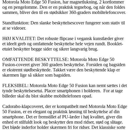
Motorola Moto Edge 50 Fusion, har magnetlukning, 2 kortlommer
og en pengelomme. Den er en praktisk tegnebog, og når den foldes
sammen, bliver den til en stødsikker 360-graders mobiltelefoncover.
Standfunktion: Den slanke beskyttelsescover fungerer som stativ til
at se videoer.
HØJ KVALITET: Det robuste flipcase i vegansk kunstlæder giver
et ideelt greb og omfattende beskyttelse hele vejen rundt. Booklet-
etuiet beskytter begge sider og sikrer langvarig brug.
OMFATTENDE BESKYTTELSE: Motorola Moto Edge 50
Fusion-coveret giver 360 graders beskyttelse. Forsiden og bagsiden
er ekstremt stødbeskyttede. Takket være den beskyttende klap er
skærmen lige så sikker som bagsiden.
FLEKSIBEL: Motorola Moto Edge 50 Fusion kan nemt sættes i det
tynde beskyttelsesetui. Placer smartphonen i holderen. For at tage
billeder skal du blot skubbe mobiltelefonen opad.
Cadorabo-klapcoveret, der er kompatibelt med Motorola Moto Edge
50 Fusion, er en elegant og praktisk løsning til beskyttelse af din
smartphone. Det er fremstillet af PU-læder i høj kvalitet, giver din
enhed et stilfuldt look og beskytter den mod ridser, stød og slitage.
Det bløde inderfor holder skærmen fri for ridser. Det klassiske sorte