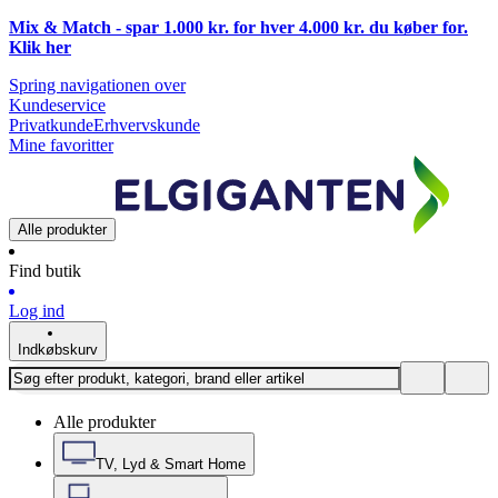
Mix & Match - spar 1.000 kr. for hver 4.000 kr. du køber for.
Klik
her
Spring navigationen over
Kundeservice
Privatkunde
Erhvervskunde
Mine favoritter
Alle produkter
Find butik
Log ind
Indkøbskurv
Alle produkter
TV, Lyd & Smart Home