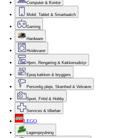
Computer & Kontor
Mobil, Tablet & Smartwatch
Gaming
Hardware
Hvidevarer
Hjem, Rengøring & Køkkenudstyr
Epoq køkken & bryggers
Personlig pleje, Skønhed & Velvære
Sport, Fritid & Hobby
Services & tilbehør
LEGO
Lageroprydning