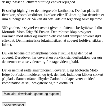
design passer til ethvert outfit og enhver lejlighed.
Et særligt highlight er det integrerede kortholder. Det har plads til
flere kort, såsom kreditkort, kørekort eller ID-kort, og har desuden et
rum til pengesedler. Så kan du ofte lade din tegnebog blive hjemme.
360-graders beskyttelsescoveret giver omfattende beskyttelse til din
Motorola Moto Edge 50 Fusion. Den robuste klap beskytter
skærmen mod ridser og skader. Selv ved fald dæmper coveret stød
effektivt. Den magnetiske lukning sikrer, at coveret forbliver sikkert
lukket.
Du kan betjene din smartphone uden at skulle tage den ud af
coveret. Derudover har coveret en praktisk standerfunktion, der gør
det nemmere at se videoer og foretage videoopkald.
Det er nemt at sætte smartphonen i coveret. Læg Motorola Moto
Edge 50 Fusion i holderen og tryk den ind, indtil den klikker sikkert
på plads. Sammenfattet tilbyder Cadorabo-klapcoveret en ideel
kombination af stil, beskyttelse og funktionalitet.
Manualer, downloads, garanti og support
Specifikationer