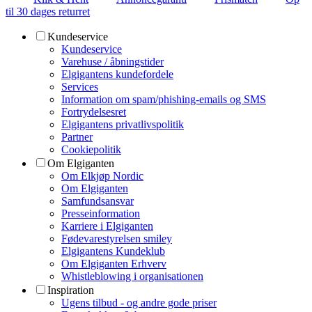
til 30 dages returret
Kundeservice
Kundeservice
Varehuse / åbningstider
Elgigantens kundefordele
Services
Information om spam/phishing-emails og SMS
Fortrydelsesret
Elgigantens privatlivspolitik
Partner
Cookiepolitik
Om Elgiganten
Om Elkjøp Nordic
Om Elgiganten
Samfundsansvar
Presseinformation
Karriere i Elgiganten
Fødevarestyrelsen smiley
Elgigantens Kundeklub
Om Elgiganten Erhverv
Whistleblowing i organisationen
Inspiration
Ugens tilbud - og andre gode priser