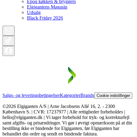
Epoq køkken & bryggers
Elgigantens Magasin
Udsalg
Black Friday 2026
Salgs- og leveringsbetingelser
Kategorier
Brands
Cookie indstillinger
©2026 Elgiganten A/S | Arne Jacobsens Allé 16, 2. - 2300
København S. | CVR: 17237977 | Alle rettigheder forbeholdes |
hello@elgiganten.dk | Vi tager forbehold for tryk- og korrekturfejl
samt afgifts- og prisændringer. Vi gør i øvrigt opmærksom på at din
bestilling ikke er bindende for Elgiganten, før Elgiganten har
behandlet din ordre og sendt en bindende faktura.