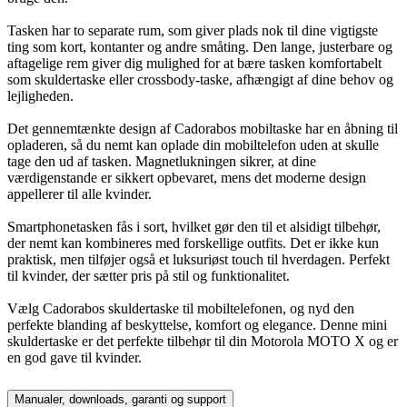
Tasken har to separate rum, som giver plads nok til dine vigtigste
ting som kort, kontanter og andre småting. Den lange, justerbare og
aftagelige rem giver dig mulighed for at bære tasken komfortabelt
som skuldertaske eller crossbody-taske, afhængigt af dine behov og
lejligheden.
Det gennemtænkte design af Cadorabos mobiltaske har en åbning til
opladeren, så du nemt kan oplade din mobiltelefon uden at skulle
tage den ud af tasken. Magnetlukningen sikrer, at dine
værdigenstande er sikkert opbevaret, mens det moderne design
appellerer til alle kvinder.
Smartphonetasken fås i sort, hvilket gør den til et alsidigt tilbehør,
der nemt kan kombineres med forskellige outfits. Det er ikke kun
praktisk, men tilføjer også et luksuriøst touch til hverdagen. Perfekt
til kvinder, der sætter pris på stil og funktionalitet.
Vælg Cadorabos skuldertaske til mobiltelefonen, og nyd den
perfekte blanding af beskyttelse, komfort og elegance. Denne mini
skuldertaske er det perfekte tilbehør til din Motorola MOTO X og er
en god gave til kvinder.
Manualer, downloads, garanti og support