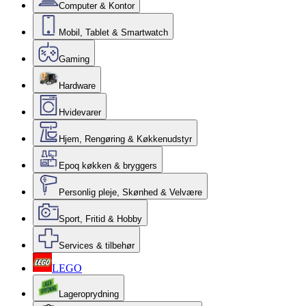
Computer & Kontor
Mobil, Tablet & Smartwatch
Gaming
Hardware
Hvidevarer
Hjem, Rengøring & Køkkenudstyr
Epoq køkken & bryggers
Personlig pleje, Skønhed & Velvære
Sport, Fritid & Hobby
Services & tilbehør
LEGO
Lageroprydning