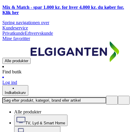
Mix & Match - spar 1.000 kr. for hver 4.000 kr. du køber for.
Klik
her
Spring navigationen over
Kundeservice
Privatkunde
Erhvervskunde
Mine favoritter
Alle produkter
Find butik
Log ind
Indkøbskurv
Alle produkter
TV, Lyd & Smart Home