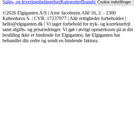
Salgs- og leveringsbetingelser
Kategorier
Brands
Cookie indstillinger
©2026 Elgiganten A/S | Arne Jacobsens Allé 16, 2. - 2300
København S. | CVR: 17237977 | Alle rettigheder forbeholdes |
hello@elgiganten.dk | Vi tager forbehold for tryk- og korrekturfejl
samt afgifts- og prisændringer. Vi gør i øvrigt opmærksom på at din
bestilling ikke er bindende for Elgiganten, før Elgiganten har
behandlet din ordre og sendt en bindende faktura.