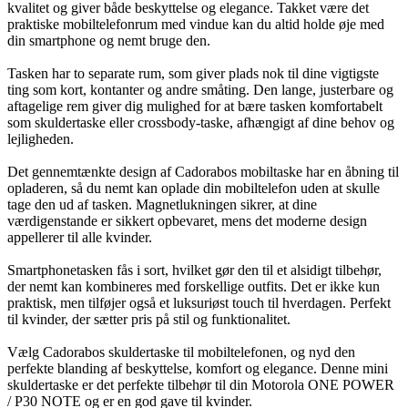
kvalitet og giver både beskyttelse og elegance. Takket være det
praktiske mobiltelefonrum med vindue kan du altid holde øje med
din smartphone og nemt bruge den.
Tasken har to separate rum, som giver plads nok til dine vigtigste
ting som kort, kontanter og andre småting. Den lange, justerbare og
aftagelige rem giver dig mulighed for at bære tasken komfortabelt
som skuldertaske eller crossbody-taske, afhængigt af dine behov og
lejligheden.
Det gennemtænkte design af Cadorabos mobiltaske har en åbning til
opladeren, så du nemt kan oplade din mobiltelefon uden at skulle
tage den ud af tasken. Magnetlukningen sikrer, at dine
værdigenstande er sikkert opbevaret, mens det moderne design
appellerer til alle kvinder.
Smartphonetasken fås i sort, hvilket gør den til et alsidigt tilbehør,
der nemt kan kombineres med forskellige outfits. Det er ikke kun
praktisk, men tilføjer også et luksuriøst touch til hverdagen. Perfekt
til kvinder, der sætter pris på stil og funktionalitet.
Vælg Cadorabos skuldertaske til mobiltelefonen, og nyd den
perfekte blanding af beskyttelse, komfort og elegance. Denne mini
skuldertaske er det perfekte tilbehør til din Motorola ONE POWER
/ P30 NOTE og er en god gave til kvinder.