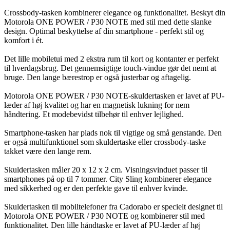
Crossbody-tasken kombinerer elegance og funktionalitet. Beskyt din
Motorola ONE POWER / P30 NOTE med stil med dette slanke
design. Optimal beskyttelse af din smartphone - perfekt stil og
komfort i ét.
Det lille mobiletui med 2 ekstra rum til kort og kontanter er perfekt
til hverdagsbrug. Det gennemsigtige touch-vindue gør det nemt at
bruge. Den lange bærestrop er også justerbar og aftagelig.
Motorola ONE POWER / P30 NOTE-skuldertasken er lavet af PU-
læder af høj kvalitet og har en magnetisk lukning for nem
håndtering. Et modebevidst tilbehør til enhver lejlighed.
Smartphone-tasken har plads nok til vigtige og små genstande. Den
er også multifunktionel som skuldertaske eller crossbody-taske
takket være den lange rem.
Skuldertasken måler 20 x 12 x 2 cm. Visningsvinduet passer til
smartphones på op til 7 tommer. City Sling kombinerer elegance
med sikkerhed og er den perfekte gave til enhver kvinde.
Skuldertasken til mobiltelefoner fra Cadorabo er specielt designet til
Motorola ONE POWER / P30 NOTE og kombinerer stil med
funktionalitet. Den lille håndtaske er lavet af PU-læder af høj