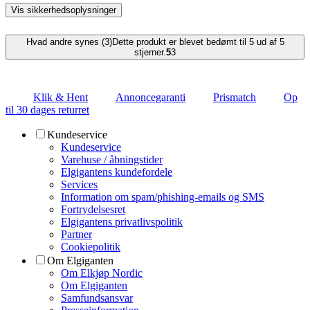
Vis sikkerhedsoplysninger
Hvad andre synes (3)
Dette produkt er blevet bedømt til 5 ud af 5
stjerner.
5
3
Klik & Hent
Annoncegaranti
Prismatch
Op
til 30 dages returret
Kundeservice
Kundeservice
Varehuse / åbningstider
Elgigantens kundefordele
Services
Information om spam/phishing-emails og SMS
Fortrydelsesret
Elgigantens privatlivspolitik
Partner
Cookiepolitik
Om Elgiganten
Om Elkjøp Nordic
Om Elgiganten
Samfundsansvar