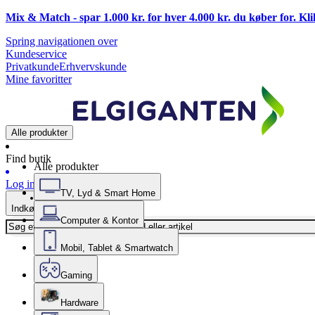
Mix & Match - spar 1.000 kr. for hver 4.000 kr. du køber for. Kl
Spring navigationen over
Kundeservice
Privatkunde
Erhvervskunde
Mine favoritter
Alle produkter
Find butik
Alle produkter
Log ind
TV, Lyd & Smart Home
Indkøbskurv
Computer & Kontor
Mobil, Tablet & Smartwatch
Gaming
Hardware