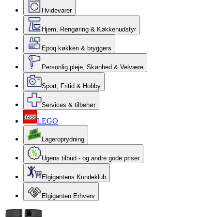
Hvidevarer
Hjem, Rengøring & Køkkenudstyr
Epoq køkken & bryggers
Personlig pleje, Skønhed & Velvære
Sport, Fritid & Hobby
Services & tilbehør
LEGO
Lageroprydning
Ugens tilbud - og andre gode priser
Elgigantens Kundeklub
Elgiganten Erhverv