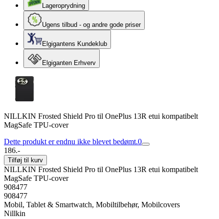
Lageroprydning
Ugens tilbud - og andre gode priser
Elgigantens Kundeklub
Elgiganten Erhverv
NILLKIN Frosted Shield Pro til OnePlus 13R etui kompatibelt
MagSafe TPU-cover
Dette produkt er endnu ikke blevet bedømt.
0
186.-
Tilføj til kurv
NILLKIN Frosted Shield Pro til OnePlus 13R etui kompatibelt
MagSafe TPU-cover
908477
908477
Mobil, Tablet & Smartwatch, Mobiltilbehør, Mobilcovers
Nillkin