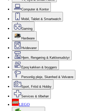
Computer & Kontor
Mobil, Tablet & Smartwatch
Gaming
Hardware
Hvidevarer
Hjem, Rengøring & Køkkenudstyr
Epoq køkken & bryggers
Personlig pleje, Skønhed & Velvære
Sport, Fritid & Hobby
Services & tilbehør
LEGO