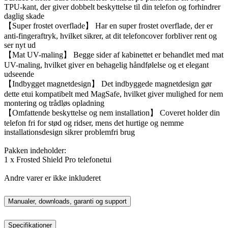
TPU-kant, der giver dobbelt beskyttelse til din telefon og forhindrer
daglig skade
【Super frostet overflade】 Har en super frostet overflade, der er
anti-fingeraftryk, hvilket sikrer, at dit telefoncover forbliver rent og
ser nyt ud
【Mat UV-maling】 Begge sider af kabinettet er behandlet med mat
UV-maling, hvilket giver en behagelig håndfølelse og et elegant
udseende
【Indbygget magnetdesign】 Det indbyggede magnetdesign gør
dette etui kompatibelt med MagSafe, hvilket giver mulighed for nem
montering og trådløs opladning
【Omfattende beskyttelse og nem installation】 Coveret holder din
telefon fri for stød og ridser, mens det hurtige og nemme
installationsdesign sikrer problemfri brug
Pakken indeholder:
1 x Frosted Shield Pro telefonetui
Andre varer er ikke inkluderet
Manualer, downloads, garanti og support
Specifikationer