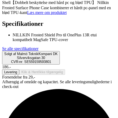
Shell【Dobbelt beskyttelse med hård pc og blød TPU】 Nillkin
Frosted Surface Phone Case kombinerer et hårdt pc-panel med en
blød TPU-kant
Læs mere om produktet
Specifikationer
NILLKIN Frosted Shield Pro til OnePlus 13R etui
kompatibelt MagSafe TPU-cover
Se alle specifikationer
Solgt af
Malmö TeknikKompani DK
Silverviksgatan 30
CVR-nr: SE559159593801
186.-
Levering
Klik & Hent
Ikke tilgængelig
Forsendelse fra 29,-
Afhængig af område og kapacitet. Se alle leveringsmulighederne i
check-out