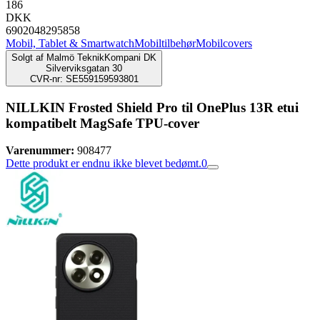
186
DKK
6902048295858
Mobil, Tablet & Smartwatch
Mobiltilbehør
Mobilcovers
Solgt af
Malmö TeknikKompani DK
Silverviksgatan 30
CVR-nr: SE559159593801
NILLKIN Frosted Shield Pro til OnePlus 13R etui
kompatibelt MagSafe TPU-cover
Varenummer:
908477
Dette produkt er endnu ikke blevet bedømt.
0