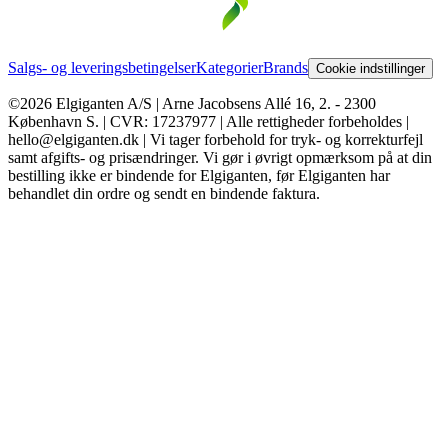
Salgs- og leveringsbetingelser
Kategorier
Brands
Cookie indstillinger
©2026 Elgiganten A/S | Arne Jacobsens Allé 16, 2. - 2300
København S. | CVR: 17237977 | Alle rettigheder forbeholdes |
hello@elgiganten.dk | Vi tager forbehold for tryk- og korrekturfejl
samt afgifts- og prisændringer. Vi gør i øvrigt opmærksom på at din
bestilling ikke er bindende for Elgiganten, før Elgiganten har
behandlet din ordre og sendt en bindende faktura.