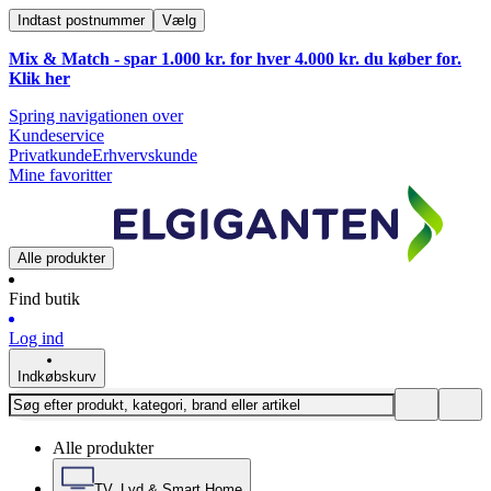
Indtast postnummer
Vælg
Mix & Match - spar 1.000 kr. for hver 4.000 kr. du køber for.
Klik
her
Spring navigationen over
Kundeservice
Privatkunde
Erhvervskunde
Mine favoritter
Alle produkter
Find butik
Log ind
Indkøbskurv
Alle produkter
TV, Lyd & Smart Home