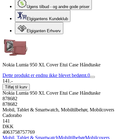
Ugens tilbud - og andre gode priser
Elgigantens Kundeklub
Elgiganten Erhverv
Nokia Lumia 950 XL Cover Etui Case Håndtaske
Dette produkt er endnu ikke blevet bedømt.
0
141.-
Tilføj til kurv
Nokia Lumia 950 XL Cover Etui Case Håndtaske
878682
878682
Mobil, Tablet & Smartwatch, Mobiltilbehør, Mobilcovers
Cadorabo
141
DKK
4063758757769
Mobil, Tablet & Smartwatch
Mobiltilbehør
Mobilcovers