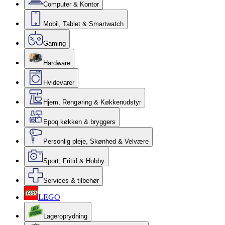
Computer & Kontor
Mobil, Tablet & Smartwatch
Gaming
Hardware
Hvidevarer
Hjem, Rengøring & Køkkenudstyr
Epoq køkken & bryggers
Personlig pleje, Skønhed & Velvære
Sport, Fritid & Hobby
Services & tilbehør
LEGO
Lageroprydning