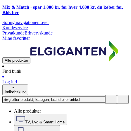
Mix & Match - spar 1.000 kr. for hver 4.000 kr. du køber for.
Klik
her
Spring navigationen over
Kundeservice
Privatkunde
Erhvervskunde
Mine favoritter
Alle produkter
Find butik
Log ind
Indkøbskurv
Alle produkter
TV, Lyd & Smart Home