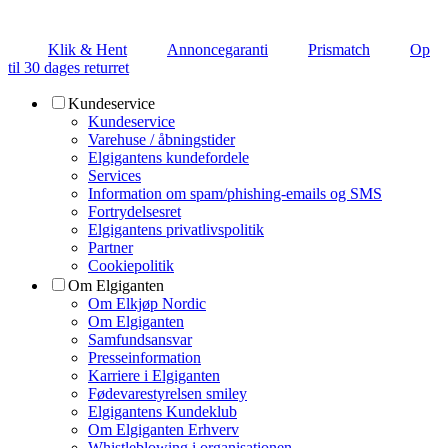
Klik & Hent
Annoncegaranti
Prismatch
Op
til 30 dages returret
Kundeservice
Kundeservice
Varehuse / åbningstider
Elgigantens kundefordele
Services
Information om spam/phishing-emails og SMS
Fortrydelsesret
Elgigantens privatlivspolitik
Partner
Cookiepolitik
Om Elgiganten
Om Elkjøp Nordic
Om Elgiganten
Samfundsansvar
Presseinformation
Karriere i Elgiganten
Fødevarestyrelsen smiley
Elgigantens Kundeklub
Om Elgiganten Erhverv
Whistleblowing i organisationen