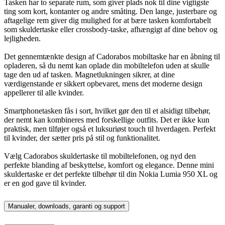
Tasken har to separate rum, som giver plads nok til dine vigtigste
ting som kort, kontanter og andre småting. Den lange, justerbare og
aftagelige rem giver dig mulighed for at bære tasken komfortabelt
som skuldertaske eller crossbody-taske, afhængigt af dine behov og
lejligheden.
Det gennemtænkte design af Cadorabos mobiltaske har en åbning til
opladeren, så du nemt kan oplade din mobiltelefon uden at skulle
tage den ud af tasken. Magnetlukningen sikrer, at dine
værdigenstande er sikkert opbevaret, mens det moderne design
appellerer til alle kvinder.
Smartphonetasken fås i sort, hvilket gør den til et alsidigt tilbehør,
der nemt kan kombineres med forskellige outfits. Det er ikke kun
praktisk, men tilføjer også et luksuriøst touch til hverdagen. Perfekt
til kvinder, der sætter pris på stil og funktionalitet.
Vælg Cadorabos skuldertaske til mobiltelefonen, og nyd den
perfekte blanding af beskyttelse, komfort og elegance. Denne mini
skuldertaske er det perfekte tilbehør til din Nokia Lumia 950 XL og
er en god gave til kvinder.
Manualer, downloads, garanti og support