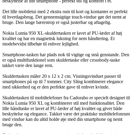
beskyttelse af din smartphone - perfekt stil og komfort i ét.
Det lille mobiletui med 2 ekstra rum til kort og kontanter er perfekt
til hverdagsbrug. Det gennemsigtige touch-vindue gør det nemt at
bruge. Den lange bærestrop er også justerbar og aftagelig.
Nokia Lumia 950 XL-skuldertasken er lavet af PU-læder af høj
kvalitet og har en magnetisk lukning for nem håndtering. Et
modebevidst tilbehør til enhver lejlighed.
Smartphone-tasken har plads nok til vigtige og små genstande. Den
er også multifunktionel som skuldertaske eller crossbody-taske
takket være den lange rem.
Skuldertasken måler 20 x 12 x 2 cm. Visningsvinduet passer til
smartphones på op til 7 tommer. City Sling kombinerer elegance
med sikkerhed og er den perfekte gave til enhver kvinde.
Skuldertasken til mobiltelefoner fra Cadorabo er specielt designet til
Nokia Lumia 950 XL og kombinerer stil med funktionalitet. Den
lille håndtaske er lavet af PU-læder af høj kvalitet og giver både
beskyttelse og elegance. Takket være det praktiske mobiltelefonrum
med vindue kan du altid holde øje med din smartphone og nemt
bruge den.